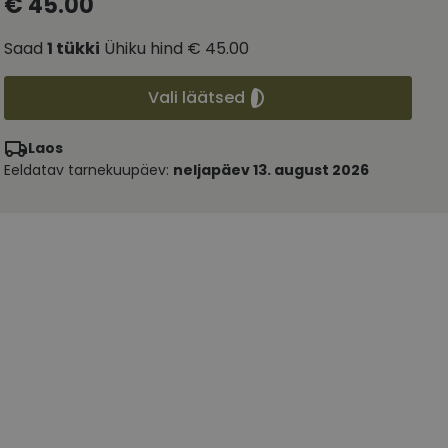
€ 45.00
Saad
1
tükki
Ühiku hind
€ 45.00
Vali läätsed
Laos
Eeldatav tarnekuupäev:
neljapäev 13. august 2026