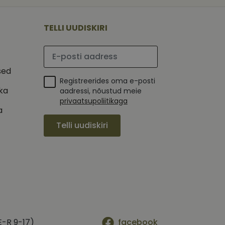
 selle kohta,
ga - see on
mi kohta, mida
tavale
ha.
te kasutajate
kult genereeritud
TELLI UUDISKIRI
seda kasutatakse
 selle kohta,
kampaaniate andmete
mi kohta, mida
ha.
Palun sisesta e-posti aadress
itamiseks.
et teha kindlaks,
sed
Registreerides oma e-posti
posti aadressi
 näiteks reaalajas
ika
aadressi, nõustud meie
privaatsupoliitikaga
a
Telli uudiskiri
E-R 9-17)
facebook