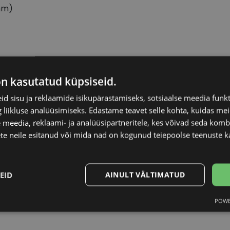
mm)
IVERSO
Raami materjal
on kasutatud küpsiseid.
d sisu ja reklaamide isikupärastamiseks, sotsiaalse meedia funk
5-17
Raami kuju
liikluse analüüsimiseks. Edastame teavet selle kohta, kuidas meie
 meedia, reklaami- ja analüüsipartneritele, kes võivad seda kom
Kliendirühm
te neile esitanud või mida nad on kogunud teiepoolse teenuste k
att black
Prilliläätse laius (m
EID
AINULT VÄLTIMATUD
Ninavahe laius (mm
POWE
Statistika
Turustamine