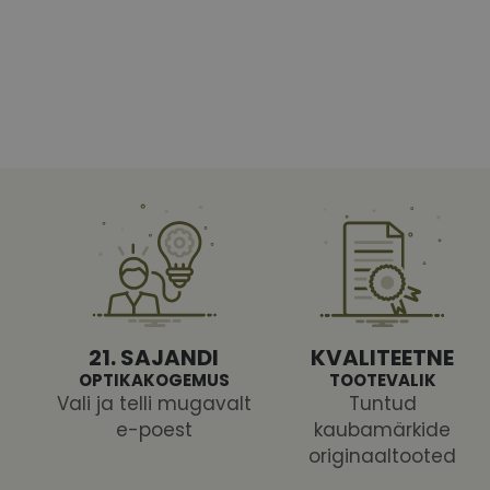
Vajalikud küpsised 
ja juurdepääsu saidi 
Nimi
shipping_country
CookieScriptConse
csrftoken
21. SAJANDI
KVALITEETNE
OPTIKAKOGEMUS
TOOTEVALIK
Vali ja telli mugavalt
Tuntud
e-poest
kaubamärkide
Pakk
originaaltooted
Nimi
Nimi
Dom