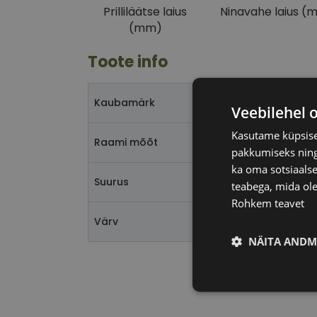
Prilliläätse laius
Ninavahe laius (
(mm)
Toote info
D
Kaubamärk
Veebilehel 
Kasutame küpsisei
5
Raami mõõt
pakkumiseks ning 
ka oma sotsiaalse
M
Suurus
teabega, mida ole
Rohkem teavet
m
Värv
NÄITA ANDM
Vajalik