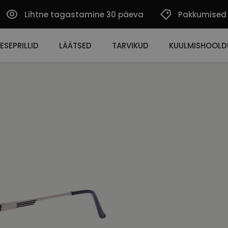
Lihtne tagastamine 30 päeva
Pakkumised
ESEPRILLID
LÄÄTSED
TARVIKUD
KUULMISHOOLD