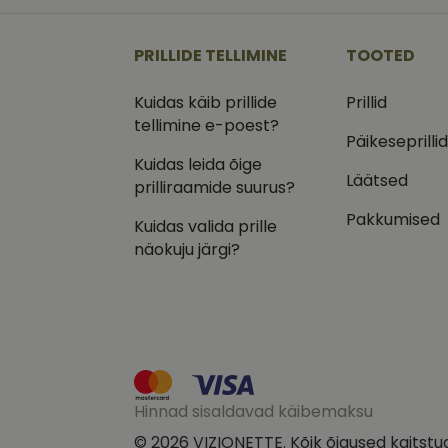
_ga
_gcl_au
Goog
.vizi
PRILLIDE TELLIMINE
TOOTED
IDE
Goog
.doub
Kuidas käib prillide
Prillid
_ga_VQ82NFQ41G
tellimine e-poest?
test_cookie
Goog
.doub
Päikeseprilli
Kuidas leida õige
__kla_id
_fbp
Meta
Läätsed
Inc.
prilliraamide suurus?
.vizi
Pakkumised
Kuidas valida prille
näokuju järgi?
Hinnad sisaldavad käibemaksu
© 2026 VIZIONETTE. Kõik õigused kaitstu