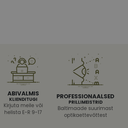
htedel navigeerimine
tajate küpsiste
 selleks, et Cookie-
latvormiga. See on
ABIVALMIS
arünnakute eest
PROFESSIONAALSED
KLIENDITUGI
PRILLIMEISTRID
Kirjuta meile või
Baltimaade suurimast
helista E-R 9-17
optikaettevõttest