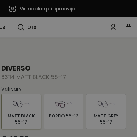
Virtuaalne prilliproovija
OTSI
US
OTSI
DIVERSO
83114 MATT BLACK 55-17
Vali värv
MATT BLACK
BORDO 55-17
MATT GREY
55-17
55-17