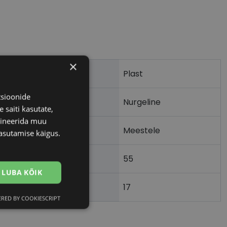
×
Plast
tsioonide
Nurgeline
 saiti kasutate,
bineerida muu
Meestele
asutamise käigus.
55
m)
LUBA KÕIK
17
)
RED BY COOKIESCRIPT
Eelistused