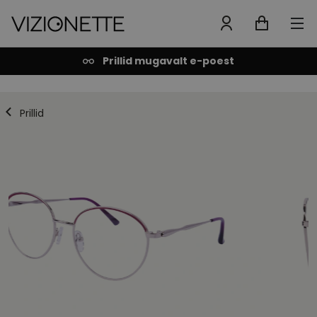
Prillid mugavalt e-poest
Prillid