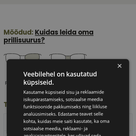
Mõõdud:
Kuidas leida oma
prillisuurus?
×
Veebilehel on kasutatud
53 mm
17 mm
küpsiseid.
Prilliläätse laius
Ninavahe laius
(mm)
(mm)
Kasutame küpsiseid sisu ja reklaamide
isikupärastamiseks, sotsiaalse meedia
Toote info
funktsioonide pakkumiseks ning liikluse
analüüsimiseks. Edastame teavet selle
kohta, kuidas meie saiti kasutate, ka oma
DIVERSO
sotsiaalse meedia, reklaami- ja
analüüsipartneritele, kes võivad seda