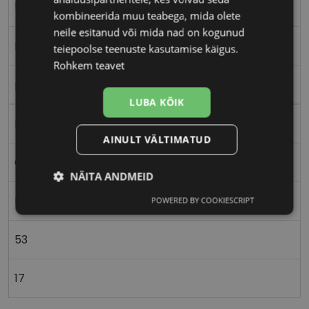
53-17
kombineerida muu teabega, mida olete
neile esitanud või mida nad on kogunud
M
teiepoolse teenuste kasutamise käigus.
Rohkem teavet
pink/gd
LUBA KÕIK
Metall
AINULT VÄLTIMATUD
Ovaalne/ümar
NÄITA ANDMEID
Naistele
POWERED BY COOKIESCRIPT
Vajalik
Statistika
Turustamine
53
Eelistused
17