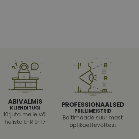
htedel navigeerimine
tajate küpsiste
 selleks, et Cookie-
latvormiga. See on
ABIVALMIS
arünnakute eest
PROFESSIONAALSED
KLIENDITUGI
PRILLIMEISTRID
Kirjuta meile või
Baltimaade suurimast
helista E-R 9-17
optikaettevõttest