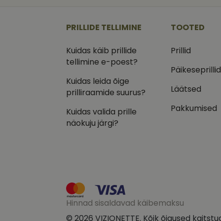
_ga
_gcl_au
Goog
.vizi
PRILLIDE TELLIMINE
TOOTED
IDE
Goog
.doub
Kuidas käib prillide
Prillid
_ga_VQ82NFQ41G
tellimine e-poest?
test_cookie
Goog
.doub
Päikeseprilli
Kuidas leida õige
__kla_id
_fbp
Meta
Läätsed
Inc.
prilliraamide suurus?
.vizi
Pakkumised
Kuidas valida prille
näokuju järgi?
Hinnad sisaldavad käibemaksu
© 2026 VIZIONETTE. Kõik õigused kaitstu