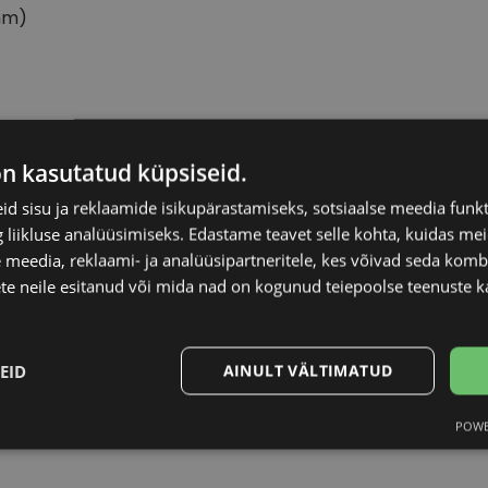
mm)
DIVERSO
Raami materjal
on kasutatud küpsiseid.
d sisu ja reklaamide isikupärastamiseks, sotsiaalse meedia funk
55-20
Raami kuju
liikluse analüüsimiseks. Edastame teavet selle kohta, kuidas meie
 meedia, reklaami- ja analüüsipartneritele, kes võivad seda kom
Kliendirühm
te neile esitanud või mida nad on kogunud teiepoolse teenuste k
clear grey
Prilliläätse laius (m
EID
AINULT VÄLTIMATUD
Ninavahe laius (mm
POWE
Statistika
Turustamine