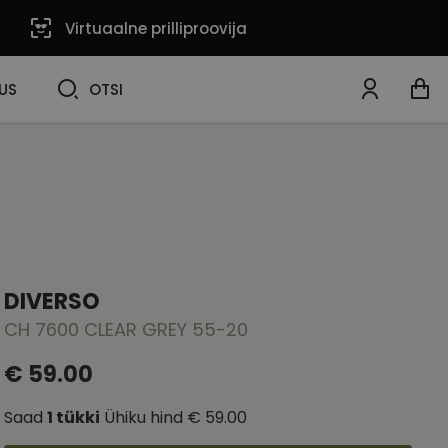
Virtuaalne prilliproovija
OTSI
US
OTSI
DIVERSO
CH 7600 CLEAR GREY 55-20
€ 59.00
Saad
1
tükki
Ühiku hind
€ 59.00