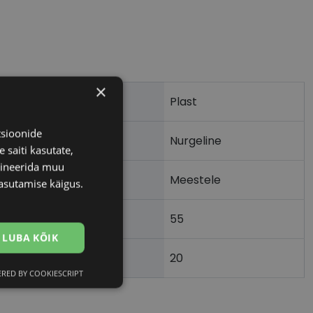
×
Plast
tsioonide
Nurgeline
 saiti kasutate,
bineerida muu
Meestele
asutamise käigus.
55
m)
LUBA KÕIK
20
)
RED BY COOKIESCRIPT
Eelistused