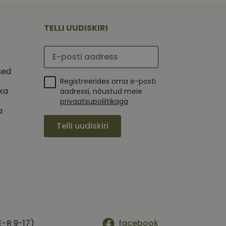
 selle kohta,
ga - see on
mi kohta, mida
tavale
ha.
te kasutajate
kult genereeritud
TELLI UUDISKIRI
seda kasutatakse
 selle kohta,
kampaaniate andmete
mi kohta, mida
ha.
Palun sisesta e-posti aadress
itamiseks.
et teha kindlaks,
sed
Registreerides oma e-posti
posti aadressi
 näiteks reaalajas
ika
aadressi, nõustud meie
privaatsupoliitikaga
a
Telli uudiskiri
E-R 9-17)
facebook