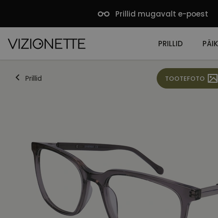
Prillid mugavalt e-poest
PRILLID
PÄIK
Prillid
TOOTEFOTO