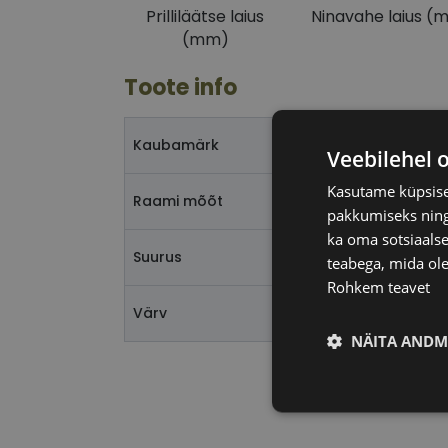
Prilliläätse laius
Ninavahe laius (
(mm)
Toote info
Kaubamärk
Veebilehel 
Kasutame küpsisei
Raami mõõt
pakkumiseks ning 
ka oma sotsiaalse
L
Suurus
teabega, mida ole
Rohkem teavet
Värv
NÄITA ANDM
Vajalik