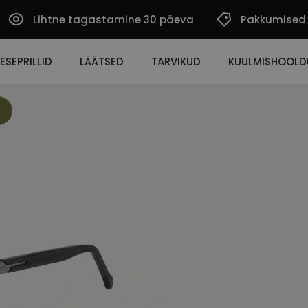
Lihtne tagastamine 30 päeva
Pakkumised
ESEPRILLID
LÄÄTSED
TARVIKUD
KUULMISHOOLD