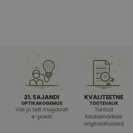
Vajalikud küpsised 
ja juurdepääsu saidi 
Nimi
shipping_country
CookieScriptConse
csrftoken
21. SAJANDI
KVALITEETNE
OPTIKAKOGEMUS
TOOTEVALIK
Vali ja telli mugavalt
Tuntud
e-poest
kaubamärkide
Pakk
originaaltooted
Nimi
Nimi
Dom