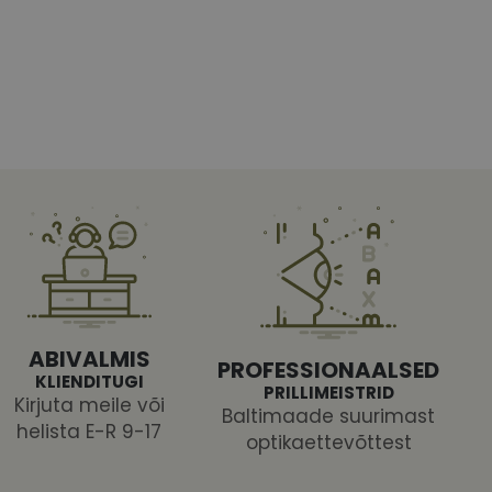
htedel navigeerimine
tajate küpsiste
 selleks, et Cookie-
latvormiga. See on
ABIVALMIS
arünnakute eest
PROFESSIONAALSED
KLIENDITUGI
PRILLIMEISTRID
Kirjuta meile või
Baltimaade suurimast
helista E-R 9-17
optikaettevõttest