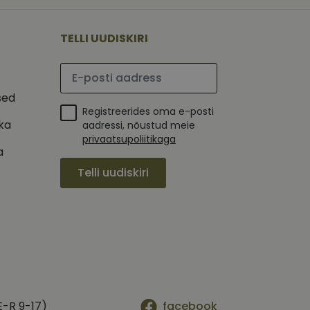
 selle kohta,
ga - see on
mi kohta, mida
tavale
ha.
te kasutajate
kult genereeritud
TELLI UUDISKIRI
seda kasutatakse
 selle kohta,
kampaaniate andmete
mi kohta, mida
ha.
Palun sisesta e-posti aadress
itamiseks.
et teha kindlaks,
sed
Registreerides oma e-posti
posti aadressi
 näiteks reaalajas
ika
aadressi, nõustud meie
privaatsupoliitikaga
a
Telli uudiskiri
E-R 9-17)
facebook