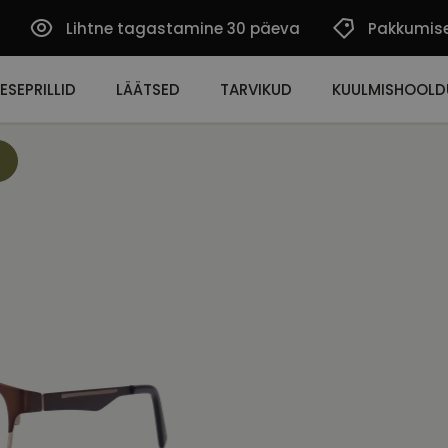
Lihtne tagastamine 30 päeva
Pakkumis
ESEPRILLID
LÄÄTSED
TARVIKUD
KUULMISHOOLD