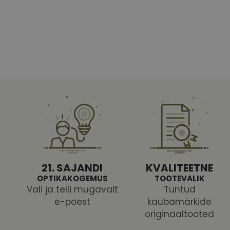
Vajalikud küpsised 
ja juurdepääsu saidi 
Nimi
shipping_country
CookieScriptConse
csrftoken
21. SAJANDI
KVALITEETNE
OPTIKAKOGEMUS
TOOTEVALIK
Vali ja telli mugavalt
Tuntud
e-poest
kaubamärkide
Pakk
originaaltooted
Nimi
Nimi
Dom