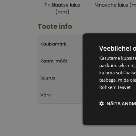
Prilliläätse laius
Ninavahe laius (
(mm)
Toote info
Kaubamärk
Veebilehel 
Kasutame küpsisei
Raami mõõt
pakkumiseks ning 
ka oma sotsiaalse
Suurus
teabega, mida ole
Rohkem teavet
Värv
NÄITA ANDM
Vajalik