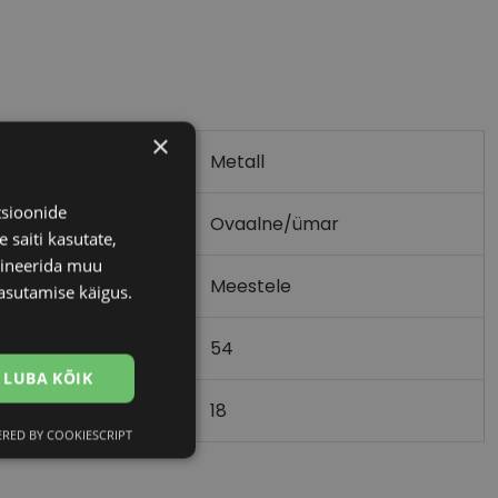
×
Metall
tsioonide
Ovaalne/ümar
 saiti kasutate,
bineerida muu
Meestele
asutamise käigus.
54
m)
LUBA KÕIK
18
)
RED BY COOKIESCRIPT
Eelistused