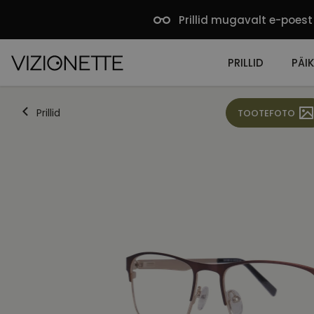
Prillid mugavalt e-poest
PRILLID
PÄIK
Prillid
TOOTEFOTO