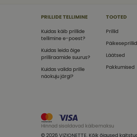
_ga
_gcl_au
Goog
.vizi
PRILLIDE TELLIMINE
TOOTED
IDE
Goog
.doub
Kuidas käib prillide
Prillid
_ga_VQ82NFQ41G
tellimine e-poest?
test_cookie
Goog
.doub
Päikeseprilli
Kuidas leida õige
__kla_id
_fbp
Meta
Läätsed
Inc.
prilliraamide suurus?
.vizi
Pakkumised
Kuidas valida prille
näokuju järgi?
Hinnad sisaldavad käibemaksu
© 2026 VIZIONETTE. Kõik õigused kaitstu