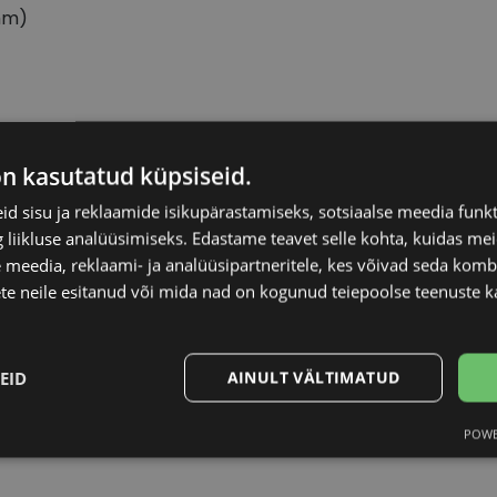
mm)
DIVERSO
Raami materjal
on kasutatud küpsiseid.
d sisu ja reklaamide isikupärastamiseks, sotsiaalse meedia funk
54-18
Raami kuju
liikluse analüüsimiseks. Edastame teavet selle kohta, kuidas meie
 meedia, reklaami- ja analüüsipartneritele, kes võivad seda kom
M
Kliendirühm
te neile esitanud või mida nad on kogunud teiepoolse teenuste k
br/gd
Prilliläätse laius (m
EID
AINULT VÄLTIMATUD
Ninavahe laius (mm
POWE
Statistika
Turustamine