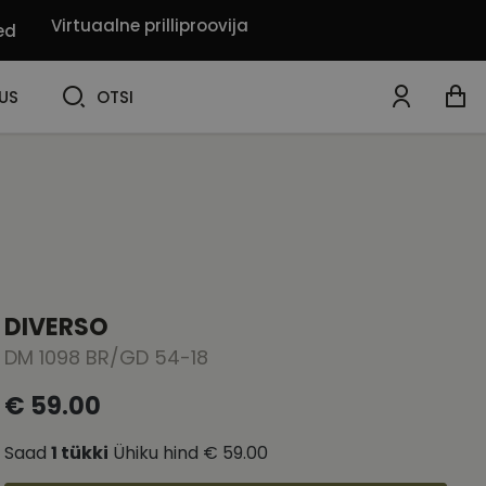
Virtuaalne prilliproovija
ed
OTSI
US
OTSI
DIVERSO
DM 1098 BR/GD 54-18
€ 59.00
Saad
1
tükki
Ühiku hind
€ 59.00