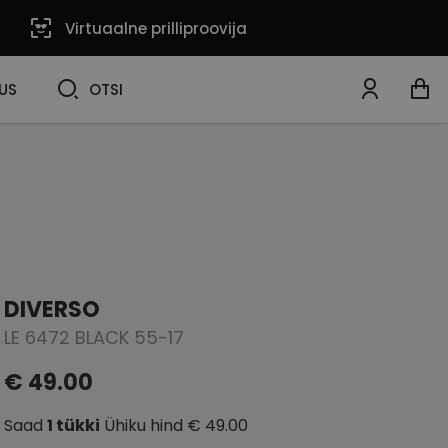
Virtuaalne prilliproovija
OTSI
US
OTSI
DIVERSO
LE 6472 BLACK 55-17
€ 49.00
Saad
1
tükki
Ühiku hind
€ 49.00