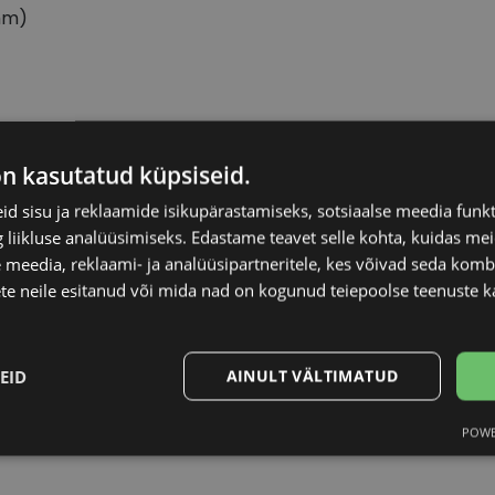
mm)
DIVERSO
Raami materjal
on kasutatud küpsiseid.
d sisu ja reklaamide isikupärastamiseks, sotsiaalse meedia funk
55-17
Raami kuju
liikluse analüüsimiseks. Edastame teavet selle kohta, kuidas meie
 meedia, reklaami- ja analüüsipartneritele, kes võivad seda kom
M
Kliendirühm
te neile esitanud või mida nad on kogunud teiepoolse teenuste k
black
Prilliläätse laius (m
EID
AINULT VÄLTIMATUD
Ninavahe laius (mm
POWE
Statistika
Turustamine