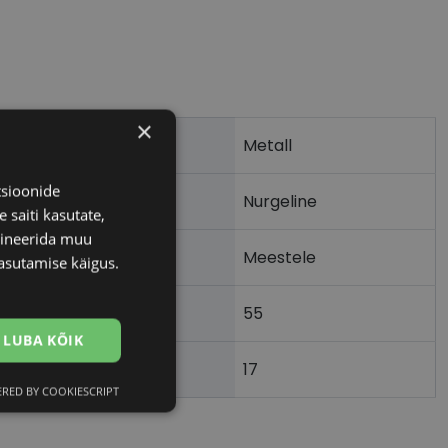
×
Metall
tsioonide
Nurgeline
 saiti kasutate,
bineerida muu
Meestele
asutamise käigus.
55
m)
LUBA KÕIK
17
)
RED BY COOKIESCRIPT
Eelistused