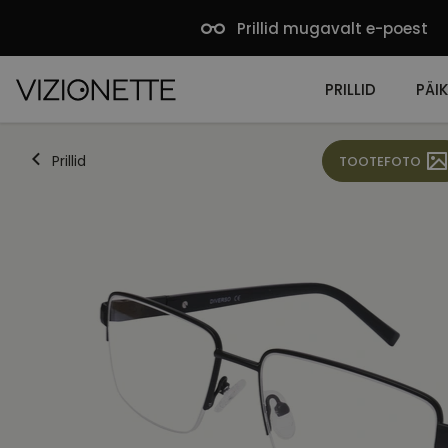
Prillid mugavalt e-poest
PRILLID
PÄIK
Prillid
TOOTEFOTO