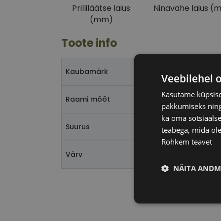
Prilliläätse laius
Ninavahe laius (
(mm)
Toote info
Kaubamärk
Veebilehel 
Kasutame küpsisei
Raami mõõt
pakkumiseks ning 
ka oma sotsiaalse
Suurus
teabega, mida ole
Rohkem teavet
Värv
NÄITA ANDM
Vajalik