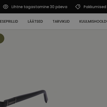
Lihtne tagastamine 30 päeva
Pakkumised
ESEPRILLID
LÄÄTSED
TARVIKUD
KUULMISHOOLD