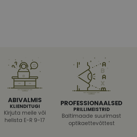
htedel navigeerimine
tajate küpsiste
 selleks, et Cookie-
latvormiga. See on
ABIVALMIS
arünnakute eest
PROFESSIONAALSED
KLIENDITUGI
PRILLIMEISTRID
Kirjuta meile või
Baltimaade suurimast
helista E-R 9-17
optikaettevõttest