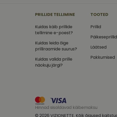
_ga
_gcl_au
Goog
.vizi
PRILLIDE TELLIMINE
TOOTED
IDE
Goog
.doub
Kuidas käib prillide
Prillid
_ga_VQ82NFQ41G
tellimine e-poest?
test_cookie
Goog
.doub
Päikeseprilli
Kuidas leida õige
__kla_id
_fbp
Meta
Läätsed
Inc.
prilliraamide suurus?
.vizi
Pakkumised
Kuidas valida prille
näokuju järgi?
Hinnad sisaldavad käibemaksu
© 2026 VIZIONETTE. Kõik õigused kaitstu