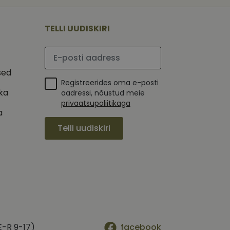
 selle kohta,
ga - see on
mi kohta, mida
tavale
ha.
te kasutajate
kult genereeritud
TELLI UUDISKIRI
seda kasutatakse
 selle kohta,
kampaaniate andmete
mi kohta, mida
ha.
Palun sisesta e-posti aadress
itamiseks.
et teha kindlaks,
sed
Registreerides oma e-posti
posti aadressi
 näiteks reaalajas
ika
aadressi, nõustud meie
privaatsupoliitikaga
a
Telli uudiskiri
E-R 9-17)
facebook