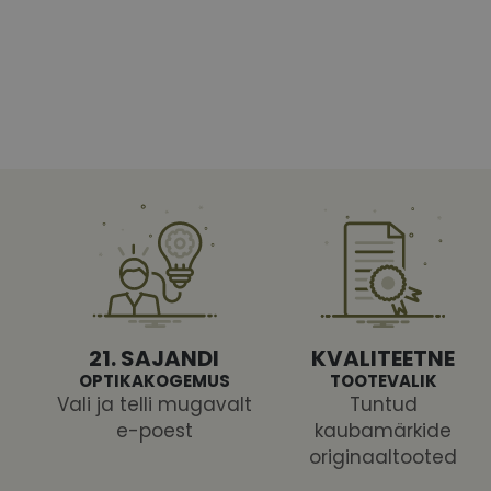
Vajalikud küpsised 
ja juurdepääsu saidi 
Nimi
shipping_country
CookieScriptConse
csrftoken
21. SAJANDI
KVALITEETNE
OPTIKAKOGEMUS
TOOTEVALIK
Vali ja telli mugavalt
Tuntud
e-poest
kaubamärkide
Pakk
originaaltooted
Nimi
Nimi
Dom