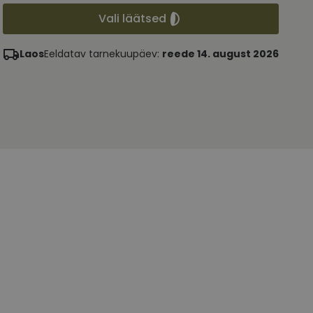
Vali läätsed
Laos
Eeldatav tarnekuupäev:
reede 14. august 2026