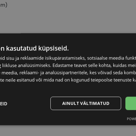
mm)
DIVERSO
Raami materjal
on kasutatud küpsiseid.
d sisu ja reklaamide isikupärastamiseks, sotsiaalse meedia funk
55-16
Raami kuju
liikluse analüüsimiseks. Edastame teavet selle kohta, kuidas meie
 meedia, reklaami- ja analüüsipartneritele, kes võivad seda kom
M
Kliendirühm
te neile esitanud või mida nad on kogunud teiepoolse teenuste k
matt blue
Prilliläätse laius (m
EID
AINULT VÄLTIMATUD
Ninavahe laius (mm
POWE
Statistika
Turustamine