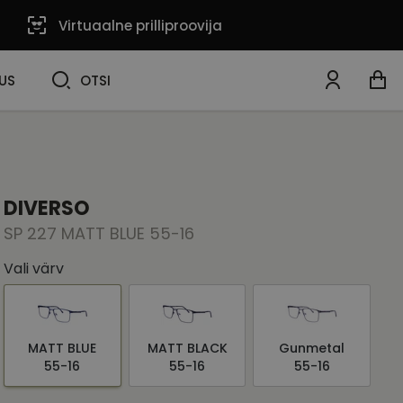
Virtuaalne prilliproovija
OTSI
US
OTSI
DIVERSO
SP 227 MATT BLUE 55-16
Vali värv
MATT BLUE
MATT BLACK
Gunmetal
55-16
55-16
55-16