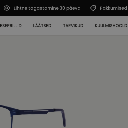
Lihtne tagastamine 30 päeva
Pakkumised
ESEPRILLID
LÄÄTSED
TARVIKUD
KUULMISHOOLD