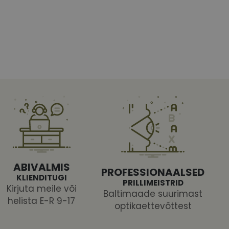
htedel navigeerimine
tajate küpsiste
 selleks, et Cookie-
latvormiga. See on
ABIVALMIS
arünnakute eest
PROFESSIONAALSED
KLIENDITUGI
PRILLIMEISTRID
Kirjuta meile või
Baltimaade suurimast
helista E-R 9-17
optikaettevõttest