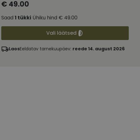
€ 49.00
Saad
1
tükki
Ühiku hind
€ 49.00
Vali läätsed
Laos
Eeldatav tarnekuupäev:
reede 14. august 2026