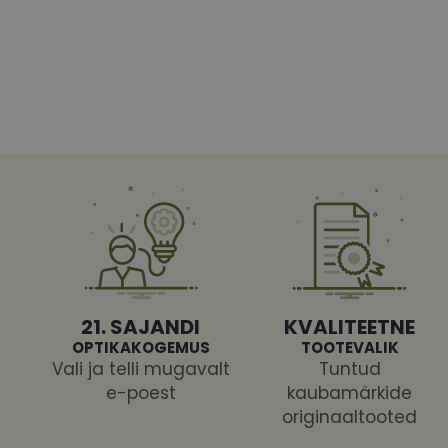
Vajalikud küpsised 
ja juurdepääsu saidi 
Nimi
shipping_country
CookieScriptConse
csrftoken
21. SAJANDI
KVALITEETNE
OPTIKAKOGEMUS
TOOTEVALIK
Vali ja telli mugavalt
Tuntud
e-poest
kaubamärkide
Pakk
originaaltooted
Nimi
Nimi
Dom