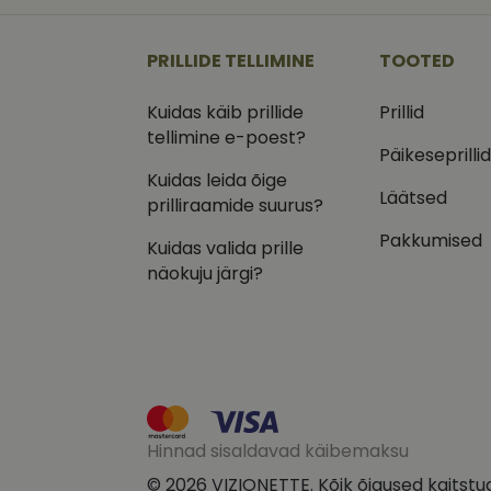
_ga
_gcl_au
Goog
.vizi
PRILLIDE TELLIMINE
TOOTED
IDE
Goog
.doub
Kuidas käib prillide
Prillid
_ga_VQ82NFQ41G
tellimine e-poest?
test_cookie
Goog
.doub
Päikeseprilli
Kuidas leida õige
__kla_id
_fbp
Meta
Läätsed
Inc.
prilliraamide suurus?
.vizi
Pakkumised
Kuidas valida prille
näokuju järgi?
Hinnad sisaldavad käibemaksu
© 2026 VIZIONETTE. Kõik õigused kaitstu