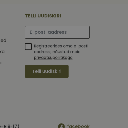
 selle kohta,
ga - see on
mi kohta, mida
tavale
ha.
te kasutajate
kult genereeritud
TELLI UUDISKIRI
seda kasutatakse
 selle kohta,
kampaaniate andmete
mi kohta, mida
ha.
Palun sisesta e-posti aadress
itamiseks.
et teha kindlaks,
sed
Registreerides oma e-posti
posti aadressi
 näiteks reaalajas
ika
aadressi, nõustud meie
privaatsupoliitikaga
a
Telli uudiskiri
E-R 9-17)
facebook