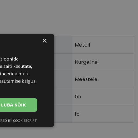
×
Metall
tsioonide
Nurgeline
 saiti kasutate,
bineerida muu
Meestele
asutamise käigus.
55
m)
LUBA KÕIK
16
)
RED BY COOKIESCRIPT
Eelistused