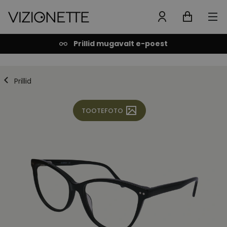
Prillid mugavalt e-poest
Prillid
TOOTEFOTO