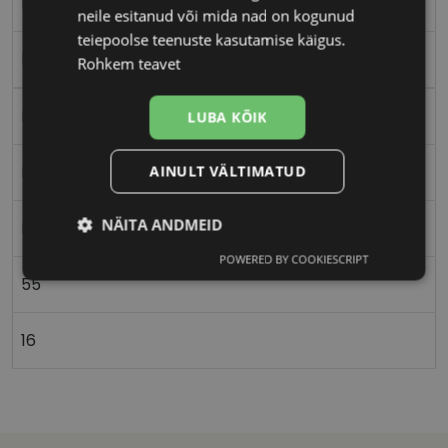
M
neile esitanud või mida nad on kogunud
teiepoolse teenuste kasutamise käigus.
black
Rohkem teavet
Plast
LUBA KÕIK
AINULT VÄLTIMATUD
Ristkülik
NÄITA ANDMEID
Naistele
POWERED BY COOKIESCRIPT
Vajalik
Statistika
Turustamine
55
16
Eelistused