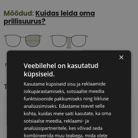
Mõõdud:
Kuidas leida oma
prillisuurus?
×
55 mm
16 mm
Veebilehel on kasutatud
Prilliläätse laius
Ninavahe laius
(mm)
(mm)
küpsiseid.
Kasutame küpsiseid sisu ja reklaamide
Toote info
isikupärastamiseks, sotsiaalse meedia
funktsioonide pakkumiseks ning liikluse
DIVERSO
analüüsimiseks. Edastame teavet selle
kohta, kuidas meie saiti kasutate, ka oma
sotsiaalse meedia, reklaami- ja
55-16
analüüsipartneritele, kes võivad seda
kombineerida muu teabega, mida olete