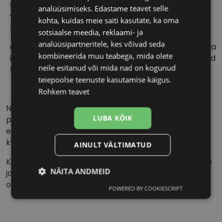
suunatud sisepinnaga, nii et läätse pakendist välja
analüüsimiseks. Edastame teavet selle
võtmisel ning silma panemisel puutub sõrmedega
kohta, kuidas meie saiti kasutate, ka oma
kokku ainult läätse välispind.
sotsiaalse meedia, reklaami- ja
analüüsipartneritele, kes võivad seda
Ühepäevased läätsed: kõige mugavam valik! Kuna
kombineerida muu teabega, mida olete
iga päev paned silma uue läätsepaari, ei ole läätsesid
neile esitanud või mida nad on kogunud
tarvis hooldada ega säilitada.
teiepoolse teenuste kasutamise käigus.
Rohkem teavet
NB! UV-kaitsega kontaktläätsed ei asenda
LUBA KÕIK
päikeseprille, kuna kontaktlääts ei kata kogu silma
ega silmade ümbrust. Kaitse silmi UV-kiirguse eest
kvaliteetsete päikeseprillidega
AINULT VÄLTIMATUD
Konsulteeri kontaktläätsede kandmisrežiimi ning õige
NÄITA ANDMEID
ja ohutu kasutamise juhiste saamiseks oma
optometristi või silmaarstiga.
POWERED BY COOKIESCRIPT
Vajalik
Statistika
Turustamine