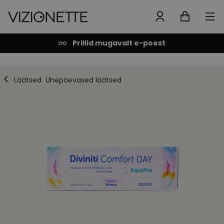
Prillid mugavalt e-poest
Läätsed
Ühepäevased läätsed