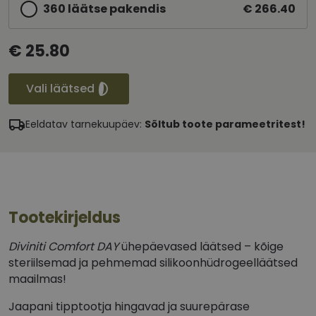
360 läätse pakendis
€ 266.40
€ 25.80
Vali läätsed
Eeldatav tarnekuupäev:
Sõltub toote parameetritest!
Tootekirjeldus
Diviniti Comfort DAY
ühepäevased läätsed – kõige
steriilsemad ja pehmemad silikoonhüdrogeelläätsed
maailmas!
Jaapani tipptootja hingavad ja suurepärase