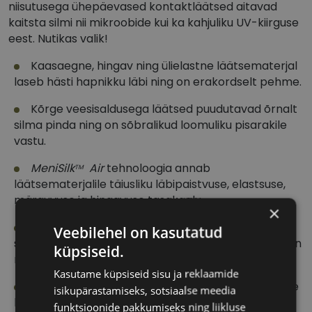
niisutusega ühepäevased kontaktläätsed aitavad
kaitsta silmi nii mikroobide kui ka kahjuliku UV-kiirguse
eest. Nutikas valik!
Kaasaegne, hingav ning ülielastne läätsematerjal
laseb hästi hapnikku läbi ning on erakordselt pehme.
Kõrge veesisaldusega läätsed puudutavad õrnalt
silma pinda ning on sõbralikud loomuliku pisarakile
vastu.
MeniSilk
Air
tehnoloogia annab
TM
läätsematerjalile täiusliku läbipaistvuse, elastsuse,
märguvuse ja hingavuse tasakaalu.
×
NanoGloss
Pro
tehnoloogia aitab luua väga
TM
Veebilehel on kasutatud
sileda läätsepinna, millele mustusel ja mikroobidel on
küpsiseid.
raske kinnituda.
Kasutame küpsiseid sisu ja reklaamide
Ainulaadne patenditud läätsepakend hügieenilise
isikupärastamiseks, sotsiaalse meedia
kasutamise heaks: läätsed on pakendis allapoole
funktsioonide pakkumiseks ning liikluse