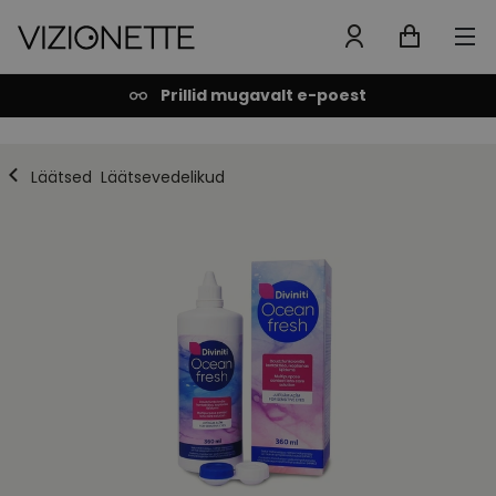
Prillid mugavalt e-poest
Läätsed
Läätsevedelikud