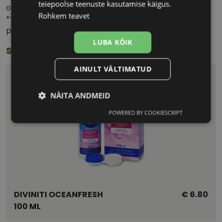
teiepoolse teenuste kasutamise käigus.
optometristiga.
Rohkem teavet
** Avatud pakend tuleb kasutada 3 kuu jooksul –
pärast seda tuleb ülejääk ära visata.
LUBA KÕIK
seotud toode
AINULT VÄLTIMATUD
NÄITA ANDMEID
POWERED BY COOKIESCRIPT
Vajalik
Statistika
Turustamine
Eelistused
DIVINITI OCEANFRESH
€ 6.80
100 ML