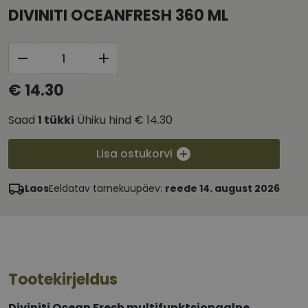
DIVINITI OCEANFRESH 360 ML
€ 14.30
Saad
1
tükki
Ühiku hind
€ 14.30
Lisa ostukorvi
Laos
Eeldatav tarnekuupäev:
reede 14. august 2026
Tootekirjeldus
Diviniti Ocean Fresh multifunktsionaalne