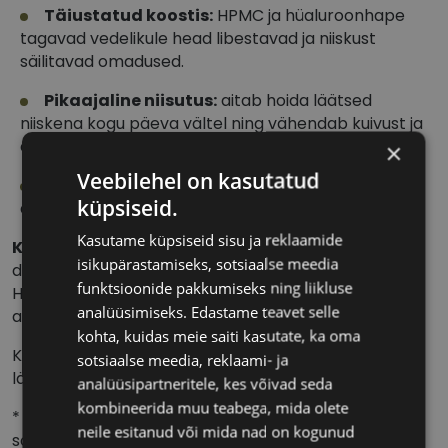
Täiustatud koostis:
HPMC ja hüaluroonhape
tagavad vedelikule head libestavad ja niiskust
säilitavad omadused.
Pikaajaline niisutus:
aitab hoida läätsed
niiskena kogu päeva vältel ning vähendab kuivust ja
ebamugavust.
×
Veebilehel on kasutatud
Sobib tundlikele silmadele:
koostis on loodud
küpsiseid.
arvestades ka kõige tundlikumaid silmi.
Kasutame küpsiseid sisu ja reklaamide
Koostis:
Polyhexamethylene biguanide 0.0002%,
isikupärastamiseks, sotsiaalse meedia
disodium edetate 0.01%, sodium hyaluronate 0.025%,
funktsioonide pakkumiseks ning liikluse
HPMC 0.04%, tsitraatpuhver, puhastatud vesi ja
analüüsimiseks. Edastame teavet selle
abiained.
kohta, kuidas meie saiti kasutate, ka oma
Komplekt sisaldab läätsevedelikku ja
sotsiaalse meedia, reklaami- ja
läätsekonteinerit.
analüüsipartneritele, kes võivad seda
kombineerida muu teabega, mida olete
* Enne uue läätsehooldusvedeliku kasutamist on
neile esitanud või mida nad on kogunud
soovitatav konsulteerida silmaarsti või