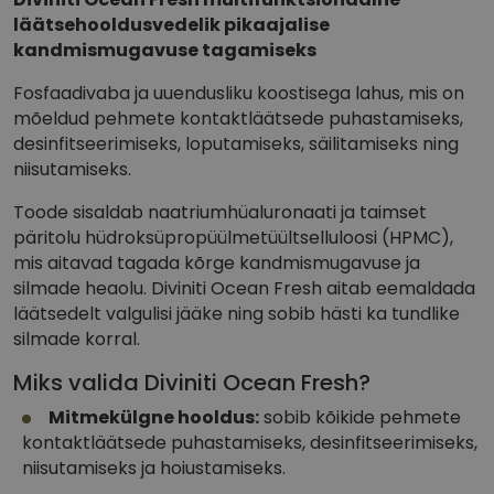
läätsehooldusvedelik pikaajalise
kandmismugavuse tagamiseks
Fosfaadivaba ja uuendusliku koostisega lahus, mis on
mõeldud pehmete kontaktläätsede puhastamiseks,
desinfitseerimiseks, loputamiseks, säilitamiseks ning
niisutamiseks.
Toode sisaldab naatriumhüaluronaati ja taimset
päritolu hüdroksüpropüülmetüültselluloosi (HPMC),
mis aitavad tagada kõrge kandmismugavuse ja
silmade heaolu. Diviniti Ocean Fresh aitab eemaldada
läätsedelt valgulisi jääke ning sobib hästi ka tundlike
silmade korral.
Miks valida Diviniti Ocean Fresh?
Mitmekülgne hooldus:
sobib kõikide pehmete
kontaktläätsede puhastamiseks, desinfitseerimiseks,
niisutamiseks ja hoiustamiseks.