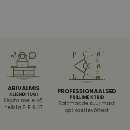
htedel navigeerimine
tajate küpsiste
 selleks, et Cookie-
latvormiga. See on
ABIVALMIS
PROFESSIONAALSED
arünnakute eest
KLIENDITUGI
PRILLIMEISTRID
Kirjuta meile või
Baltimaade suurimast
helista E-R 9-17
optikaettevõttest
 selle kohta,
ga - see on