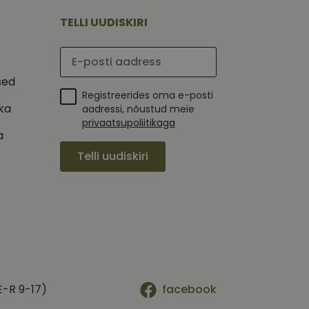
mi kohta, mida
tavale
ha.
te kasutajate
TELLI UUDISKIRI
kult genereeritud
seda kasutatakse
 selle kohta,
kampaaniate andmete
mi kohta, mida
Palun sisesta e-posti aadress
ha.
itamiseks.
et teha kindlaks,
sed
Registreerides oma e-posti
posti aadressi
ika
 näiteks reaalajas
aadressi, nõustud meie
privaatsupoliitikaga
a
Telli uudiskiri
E-R 9-17)
facebook