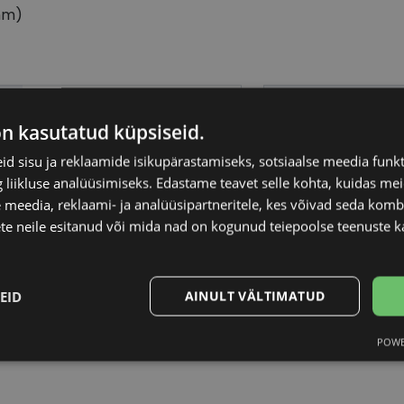
mm)
ECLAT
Raami kuju
on kasutatud küpsiseid.
51-22
Kliendirühm
d sisu ja reklaamide isikupärastamiseks, sotsiaalse meedia funk
liikluse analüüsimiseks. Edastame teavet selle kohta, kuidas meie
 meedia, reklaami- ja analüüsipartneritele, kes võivad seda kom
L
Klaasi laius (mm)
te neile esitanud või mida nad on kogunud teiepoolse teenuste k
grey/gun
Ninavahe laius (mm
EID
AINULT VÄLTIMATUD
Metall
Klaasi pinnakate
POWE
Statistika
Turustamine