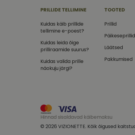
.vizi
PRILLIDE TELLIMINE
TOOTED
IDE
Goog
.doub
Kuidas käib prillide
Prillid
tellimine e-poest?
_ga_VQ82NFQ41G
test_cookie
Goog
Päikeseprilli
.doub
Kuidas leida õige
__kla_id
Läätsed
_fbp
Meta
prilliraamide suurus?
Inc.
.vizi
Pakkumised
Kuidas valida prille
näokuju järgi?
Hinnad sisaldavad käibemaksu
© 2026 VIZIONETTE. Kõik õigused kaitstu