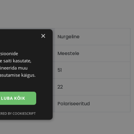
×
Nurgeline
Meestele
tsioonide
 saiti kasutate,
bineerida muu
51
asutamise käigus.
22
)
LUBA KÕIK
Polariseeritud
RED BY COOKIESCRIPT
Eelistused