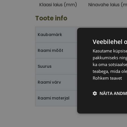
Klaasi laius (mm)
Ninavahe laius (
Toote info
Kaubamärk
Veebilehel 
Raami mõõt
Kasutame küpsisei
pakkumiseks ning 
ka oma sotsiaalse
Suurus
teabega, mida ole
Rohkem teavet
Raami värv
NÄITA ANDM
Raami materjal
Vajalik