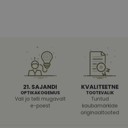
Vajalikud küpsised 
ja juurdepääsu saidi 
Nimi
shipping_country
CookieScriptConse
csrftoken
21. SAJANDI
KVALITEETNE
OPTIKAKOGEMUS
TOOTEVALIK
Vali ja telli mugavalt
Tuntud
e-poest
kaubamärkide
originaaltooted
Pakk
Nimi
Nimi
Dom
_ga
_gcl_au
Goog