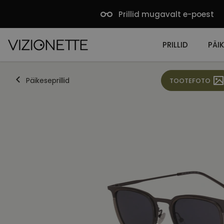
Prillid mugavalt e-poest
PRILLID
PÄIK
Päikeseprillid
TOOTEFOTO