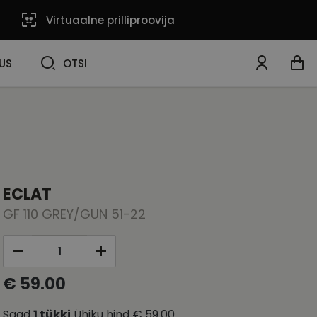
Virtuaalne prilliproovija
OTSI
US
OTSI
ECLAT
GF 110 GREY/GUN 51-22
€ 59.00
Saad
1
tükki
Ühiku hind
€ 59.00