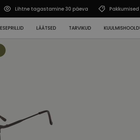
Lihtne tagastamine 30 päeva
Pakkumised
ESEPRILLID
LÄÄTSED
TARVIKUD
KUULMISHOOLD