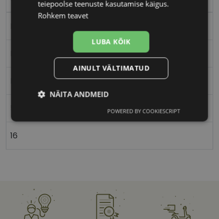
teiepoolse teenuste kasutamise käigus.
Rohkem teavet
Metall
LUBA KÕIK
Ristkülik
AINULT VÄLTIMATUD
Naistele
NÄITA ANDMEID
55
POWERED BY COOKIESCRIPT
Vajalik
Statistika
Turustamine
16
Eelistused