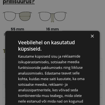
prillisuurus?
55 mm
16 mm
Prilliläätse laius
Ninavahe laius
×
(mm)
(mm)
Veebilehel on kasutatud
küpsiseid.
Toote info
Kasutame küpsiseid sisu ja reklaamide
isikupärastamiseks, sotsiaalse meedia
ESCADA
funktsioonide pakkumiseks ning liikluse
analüüsimiseks. Edastame teavet selle
55-16
kohta, kuidas meie saiti kasutate, ka oma
sotsiaalse meedia, reklaami- ja
analüüsipartneritele, kes võivad seda
M
kombineerida muu teabega, mida olete
neile esitanud või mida nad on kogunud
ant blue