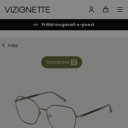
Prillid mugavalt e-poest
Prillid
TOOTEFOTO