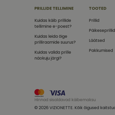
.vizi
PRILLIDE TELLIMINE
TOOTED
IDE
Goog
.doub
Kuidas käib prillide
Prillid
tellimine e-poest?
_ga_VQ82NFQ41G
test_cookie
Goog
Päikeseprilli
.doub
Kuidas leida õige
__kla_id
Läätsed
_fbp
Meta
prilliraamide suurus?
Inc.
.vizi
Pakkumised
Kuidas valida prille
näokuju järgi?
Hinnad sisaldavad käibemaksu
© 2026 VIZIONETTE. Kõik õigused kaitstu