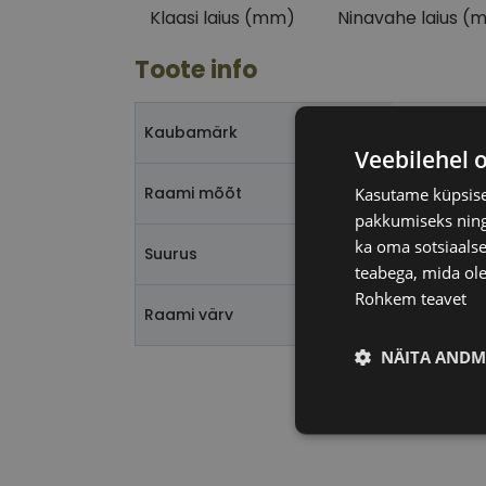
Klaasi laius (mm)
Ninavahe laius (
Toote info
ETNIA BA
Kaubamärk
Veebilehel 
54-20
Raami mõõt
Kasutame küpsisei
pakkumiseks ning 
ka oma sotsiaalse
L
Suurus
teabega, mida ole
Rohkem teavet
blk green
Raami värv
NÄITA ANDM
Vajalik