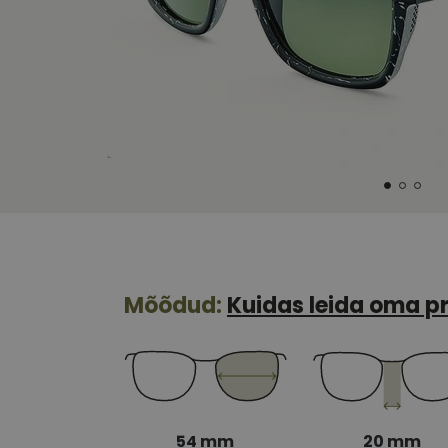
Mõõdud:
Kuidas leida oma pr
54 mm
20 mm