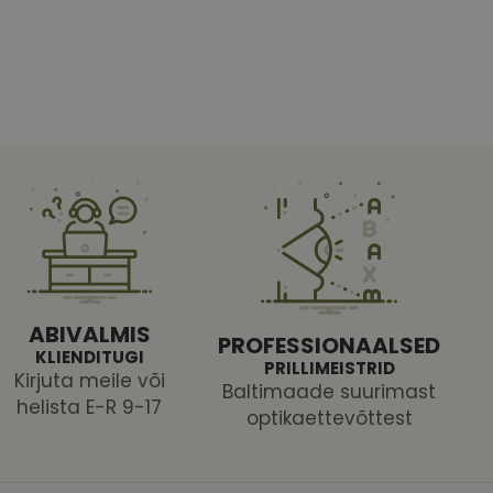
htedel navigeerimine
tajate küpsiste
 selleks, et Cookie-
latvormiga. See on
ABIVALMIS
PROFESSIONAALSED
arünnakute eest
KLIENDITUGI
PRILLIMEISTRID
Kirjuta meile või
Baltimaade suurimast
helista E-R 9-17
optikaettevõttest
 selle kohta,
ga - see on