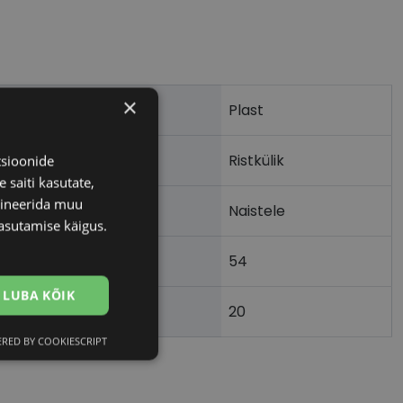
×
Plast
Ristkülik
tsioonide
 saiti kasutate,
bineerida muu
Naistele
asutamise käigus.
54
LUBA KÕIK
20
)
RED BY COOKIESCRIPT
Eelistused