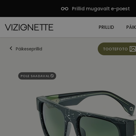
Prillid mugavalt e-poest
PRILLID
PÄIK
Päikeseprillid
TOOTEFOTO
POLE SAADAVAL