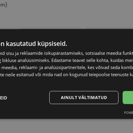
mm)
RCELONA
Raami materjal
on kasutatud küpsiseid.
Raami kuju
d sisu ja reklaamide isikupärastamiseks, sotsiaalse meedia funk
liikluse analüüsimiseks. Edastame teavet selle kohta, kuidas meie
 meedia, reklaami- ja analüüsipartneritele, kes võivad seda kom
Kliendirühm
te neile esitanud või mida nad on kogunud teiepoolse teenuste k
Klaasi laius (mm)
EID
AINULT VÄLTIMATUD
Ninavahe laius (mm
POWE
Statistika
Turustamine