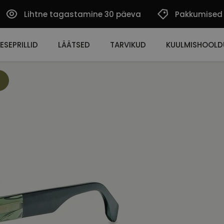
Lihtne tagastamine 30 päeva
Pakkumised
ESEPRILLID
LÄÄTSED
TARVIKUD
KUULMISHOOLD