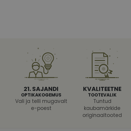
Vajalikud küpsised 
ja juurdepääsu saidi 
Nimi
shipping_country
CookieScriptConse
csrftoken
21. SAJANDI
KVALITEETNE
OPTIKAKOGEMUS
TOOTEVALIK
Vali ja telli mugavalt
Tuntud
e-poest
kaubamärkide
originaaltooted
Pakk
Nimi
Nimi
Dom
_ga
_gcl_au
Goog