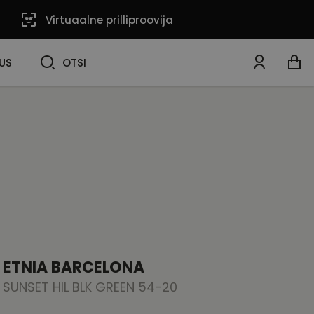
Virtuaalne prilliproovija
OTSI
US
OTSI
ETNIA BARCELONA
SUNSET HIL BLK GREEN 54-20