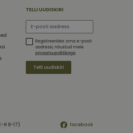
mi kohta, mida
tavale
ha.
te kasutajate
TELLI UUDISKIRI
kult genereeritud
seda kasutatakse
 selle kohta,
kampaaniate andmete
mi kohta, mida
Palun sisesta e-posti aadress
ha.
itamiseks.
et teha kindlaks,
sed
Registreerides oma e-posti
posti aadressi
ika
 näiteks reaalajas
aadressi, nõustud meie
privaatsupoliitikaga
a
Telli uudiskiri
E-R 9-17)
facebook