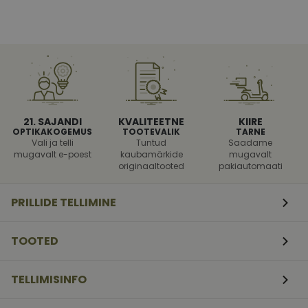
Vajalik
Statistika
Turustamine
Eelistused
Vajalikud küpsised aitavad parandada kodulehe
kasutamismugavust, võimaldades põhifunktsioone
nagu lehtedel navigeerimine ja juurdepääsu saidi
21. SAJANDI
KVALITEETNE
KIIRE
kaitstud aladele. Koduleht ei tööta ilma nende
OPTIKAKOGEMUS
TOOTEVALIK
TARNE
küpsisteta korralikult.
Vali ja telli
Tuntud
Saadame
mugavalt e-poest
kaubamärkide
mugavalt
shipping_country
vizionette.ee
1 aasta
originaaltooted
pakiautomaati
CookieScriptConsent
11
Teenus Cookie-S
CookieScript
kuud 4
kasutab seda küp
vizionette.ee
PRILLIDE TELLIMINE
nädalat
külastajate küps
nõusoleku eelist
meeldejätmiseks
vajalik selleks, e
TOOTED
Script.com küpsi
bänner korraliku
töötaks.
TELLIMISINFO
csrftoken
vizionette.ee
11
See küpsis on s
kuud 4
Pythoni Django
nädalat
veebiarenduspla
See on loodud se