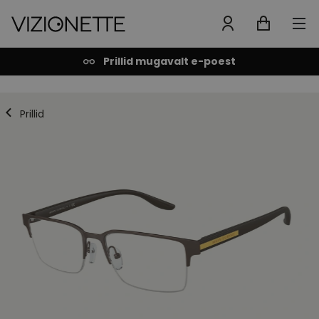
Prillid mugavalt e-poest
Prillid