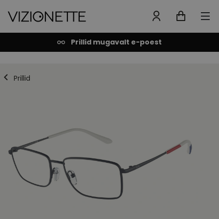
Prillid mugavalt e-poest
Prillid