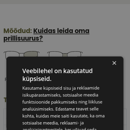
Mõõdud:
Kuidas leida oma
prillisuurus?
×
Veebilehel on kasutatud
56 mm
17 mm
küpsiseid.
Prilliläätse laius
Ninavahe laius
(mm)
(mm)
Kasutame küpsiseid sisu ja reklaamide
isikupärastamiseks, sotsiaalse meedia
Toote info
funktsioonide pakkumiseks ning liikluse
analüüsimiseks. Edastame teavet selle
kohta, kuidas meie saiti kasutate, ka oma
ARMANI EXCHANGE
sotsiaalse meedia, reklaami- ja
analüüsipartneritele, kes võivad seda