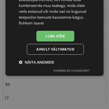
56-17
kombineerida muu teabega, mida olete
neile esitanud või mida nad on kogunud
L
teiepoolse teenuste kasutamise käigus.
Rohkem teavet
blue
LUBA KÕIK
Metall
AINULT VÄLTIMATUD
Nurgeline
NÄITA ANDMEID
Meestele
POWERED BY COOKIESCRIPT
Vajalik
Statistika
Turustamine
56
Eelistused
17