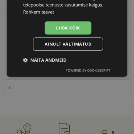
blue
teiepoolse teenuste kasutamise käigus.
Rohkem teavet
Metall
LUBA KÕIK
Nurgeline
AINULT VÄLTIMATUD
Meestele
NÄITA ANDMEID
57
POWERED BY COOKIESCRIPT
Vajalik
Statistika
Turustamine
17
Eelistused