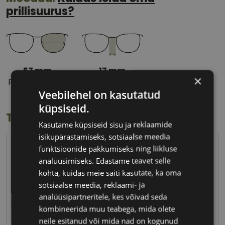
prillisuurus?
57 mm
17 mm
×
Prilliläätse laius
Ninavahe laius
Veebilehel on kasutatud
(mm)
(mm)
küpsiseid.
Toote info
Kasutame küpsiseid sisu ja reklaamide
isikupärastamiseks, sotsiaalse meedia
ARMANI EXCHANGE
funktsioonide pakkumiseks ning liikluse
analüüsimiseks. Edastame teavet selle
kohta, kuidas meie saiti kasutate, ka oma
57-17
sotsiaalse meedia, reklaami- ja
analüüsipartneritele, kes võivad seda
L
kombineerida muu teabega, mida olete
neile esitanud või mida nad on kogunud