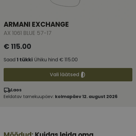
ARMANI EXCHANGE
AX 1061 BLUE 57-17
€ 115.00
Saad
1
tükki
Ühiku hind
€ 115.00
Vali läätsed
Laos
Eeldatav tarnekuupäev:
kolmapäev 12. august 2026
Mõõdud:
Kuidas leida oma