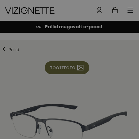
Prillid mugavalt e-poest
Prillid
TOOTEFOTO