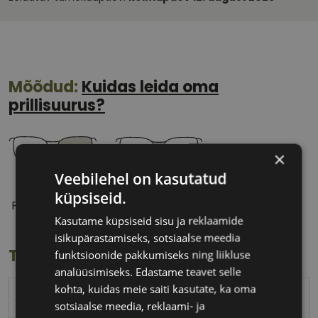
Mõõdud:
Kuidas leida oma
prillisuurus?
×
Veebilehel on kasutatud
55 mm
17 mm
küpsiseid.
Prilliläätse laius
Ninavahe laius
Kasutame küpsiseid sisu ja reklaamide
(mm)
(mm)
isikupärastamiseks, sotsiaalse meedia
Toote info
funktsioonide pakkumiseks ning liikluse
analüüsimiseks. Edastame teavet selle
kohta, kuidas meie saiti kasutate, ka oma
ARMANI EXCHANGE
sotsiaalse meedia, reklaami- ja