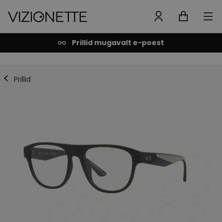
Prillid mugavalt e-poest
Prillid