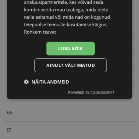
analüüsipartneritele, kes võivad seda
55-17
kombineerida muu teabega, mida olete
neile esitanud või mida nad on kogunud
teiepoolse teenuste kasutamise käigus.
M
Rohkem teavet
black
LUBA KÕIK
Plast
AINULT VÄLTIMATUD
Nurgeline
NÄITA ANDMEID
POWERED BY COOKIESCRIPT
Meestele
Vajalik
Statistika
Turustamine
55
Eelistused
17