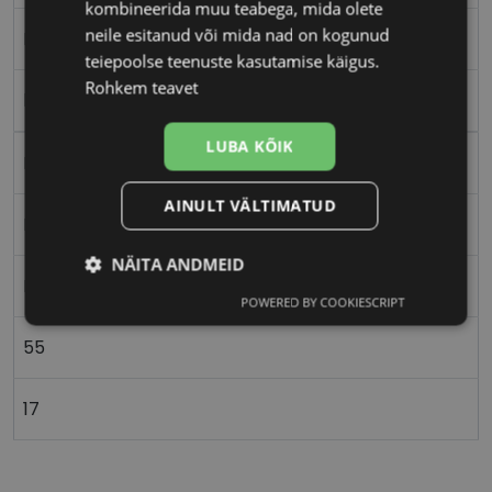
kombineerida muu teabega, mida olete
neile esitanud või mida nad on kogunud
M
teiepoolse teenuste kasutamise käigus.
Rohkem teavet
black
LUBA KÕIK
Plast
AINULT VÄLTIMATUD
Ristkülik
NÄITA ANDMEID
Meestele
POWERED BY COOKIESCRIPT
Vajalik
Statistika
Turustamine
55
Eelistused
17