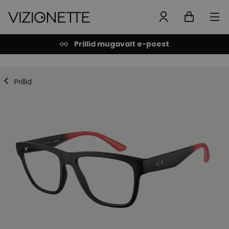
Prillid mugavalt e-poest
Prillid