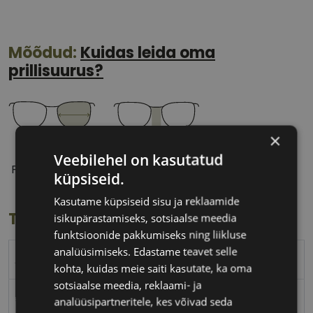
Mõõdud:
Kuidas leida oma
prillisuurus?
×
55 mm
17 mm
Veebilehel on kasutatud
Prilliläätse laius
Ninavahe laius
küpsiseid.
(mm)
(mm)
Kasutame küpsiseid sisu ja reklaamide
Toote info
isikupärastamiseks, sotsiaalse meedia
funktsioonide pakkumiseks ning liikluse
analüüsimiseks. Edastame teavet selle
ARMANI EXCHANGE
kohta, kuidas meie saiti kasutate, ka oma
sotsiaalse meedia, reklaami- ja
55-17
analüüsipartneritele, kes võivad seda