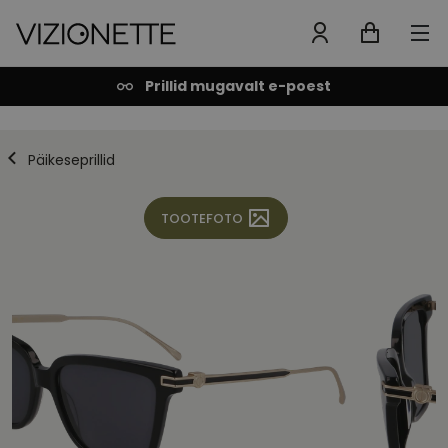
Prillid mugavalt e-poest
Päikeseprillid
TOOTEFOTO