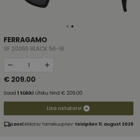
FERRAGAMO
SF 2036S BLACK 56-16
€ 209.00
Saad
1
tükki
Ühiku hind
€ 209.00
Lisa ostukorvi
Laos
Eeldatav tarnekuupäev:
teisipäev 11. august 2026