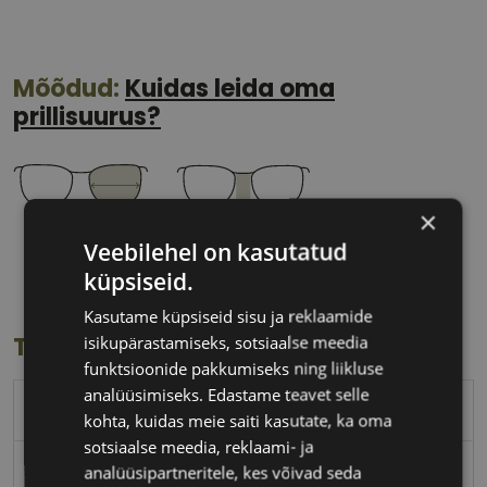
Mõõdud:
Kuidas leida oma
prillisuurus?
×
56 mm
16 mm
Veebilehel on kasutatud
Klaasi laius
Ninavahe laius
küpsiseid.
(mm)
(mm)
Kasutame küpsiseid sisu ja reklaamide
isikupärastamiseks, sotsiaalse meedia
Toote info
funktsioonide pakkumiseks ning liikluse
analüüsimiseks. Edastame teavet selle
FERRAGAMO
kohta, kuidas meie saiti kasutate, ka oma
sotsiaalse meedia, reklaami- ja
56-16
analüüsipartneritele, kes võivad seda