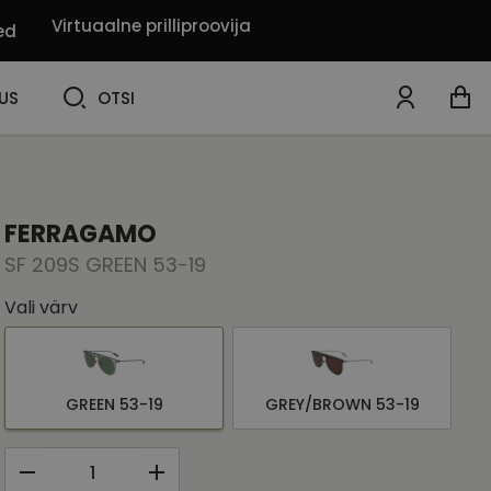
Virtuaalne prilliproovija
ed
OTSI
US
OTSI
FERRAGAMO
SF 209S GREEN 53-19
Vali värv
GREEN 53-19
GREY/BROWN 53-19