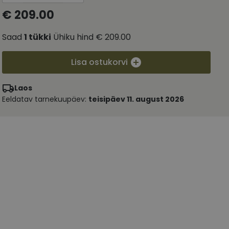
€ 209.00
Saad
1
tükki
Ühiku hind
€ 209.00
Lisa ostukorvi
Laos
Eeldatav tarnekuupäev:
teisipäev 11. august 2026