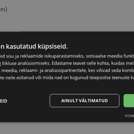
mm)
RRAGAMO
Raami materjal
on kasutatud küpsiseid.
d sisu ja reklaamide isikupärastamiseks, sotsiaalse meedia funk
19
Raami kuju
liikluse analüüsimiseks. Edastame teavet selle kohta, kuidas meie
 meedia, reklaami- ja analüüsipartneritele, kes võivad seda kom
Kliendirühm
te neile esitanud või mida nad on kogunud teiepoolse teenuste k
en
Klaasi laius (mm)
EID
AINULT VÄLTIMATUD
Ninavahe laius (mm
POWE
Statistika
Turustamine