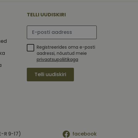
 selle kohta,
ga - see on
mi kohta, mida
tavale
ha.
te kasutajate
TELLI UUDISKIRI
kult genereeritud
seda kasutatakse
 selle kohta,
kampaaniate andmete
mi kohta, mida
ha.
Palun sisesta e-posti aadress
itamiseks.
et teha kindlaks,
sed
Registreerides oma e-posti
posti aadressi
 näiteks reaalajas
ika
aadressi, nõustud meie
privaatsupoliitikaga
a
Telli uudiskiri
E-R 9-17)
facebook