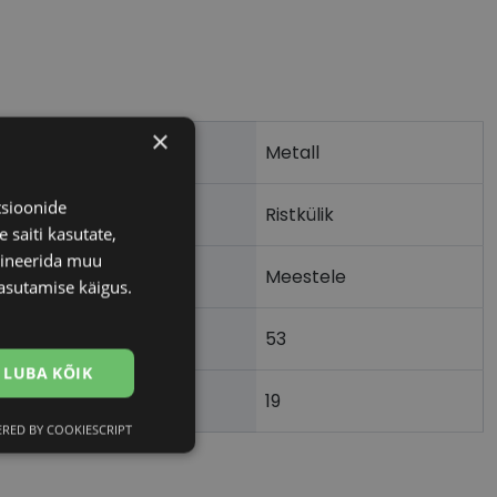
×
Metall
tsioonide
Ristkülik
 saiti kasutate,
bineerida muu
Meestele
asutamise käigus.
53
LUBA KÕIK
19
)
RED BY COOKIESCRIPT
Eelistused