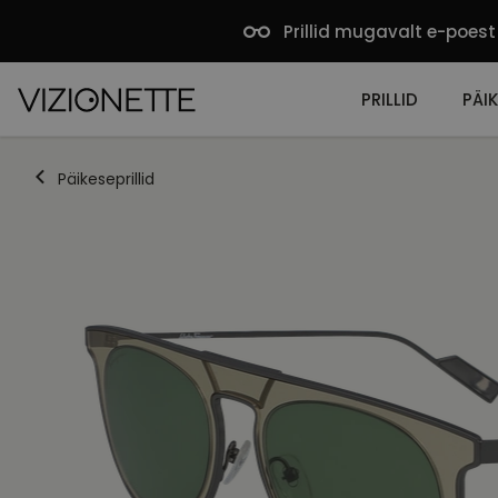
Prillid mugavalt e-poest
PRILLID
PÄIK
Päikeseprillid