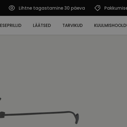
Lihtne tagastamine 30 päeva
Pakkumis
ESEPRILLID
LÄÄTSED
TARVIKUD
KUULMISHOOLD