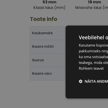
53 mm
19 mm
Klaasi laius (mm)
Ninavahe laius (
Toote info
FE
Kaubamärk
Veebilehel 
Kasutame küpsisei
53-
Raami mõõt
pakkumiseks ning 
ka oma sotsiaalse
M
Suurus
teabega, mida ole
Rohkem teavet
gre
Raami värv
NÄITA ANDM
Vajalik