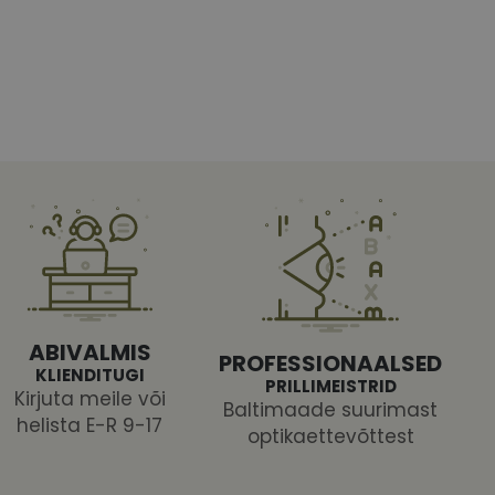
htedel navigeerimine
tajate küpsiste
 selleks, et Cookie-
latvormiga. See on
ABIVALMIS
arünnakute eest
PROFESSIONAALSED
KLIENDITUGI
PRILLIMEISTRID
Kirjuta meile või
Baltimaade suurimast
helista E-R 9-17
optikaettevõttest