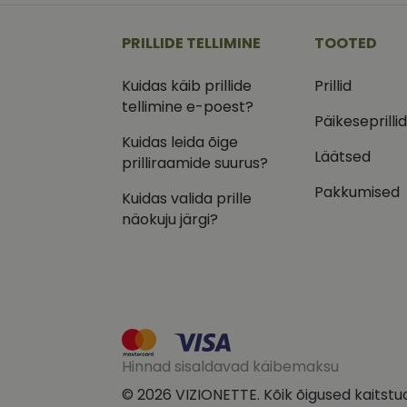
_ga
_gcl_au
Goog
.vizi
PRILLIDE TELLIMINE
TOOTED
IDE
Goog
.doub
Kuidas käib prillide
Prillid
tellimine e-poest?
_ga_VQ82NFQ41G
test_cookie
Goog
Päikeseprilli
.doub
Kuidas leida õige
__kla_id
_fbp
Meta
Läätsed
prilliraamide suurus?
Inc.
.vizi
Pakkumised
Kuidas valida prille
näokuju järgi?
Hinnad sisaldavad käibemaksu
© 2026 VIZIONETTE. Kõik õigused kaitstu