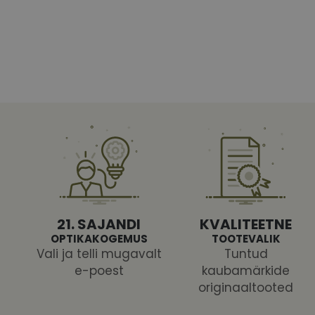
Vajalikud küpsised 
ja juurdepääsu saidi 
Nimi
shipping_country
CookieScriptConse
csrftoken
21. SAJANDI
KVALITEETNE
OPTIKAKOGEMUS
TOOTEVALIK
Vali ja telli mugavalt
Tuntud
e-poest
kaubamärkide
originaaltooted
Pakk
Nimi
Nimi
Dom