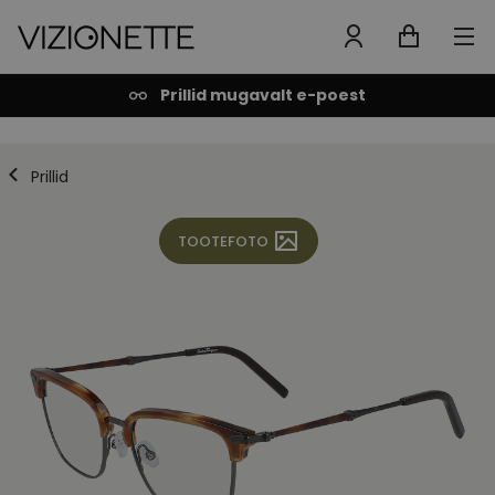
Prillid mugavalt e-poest
Prillid
TOOTEFOTO