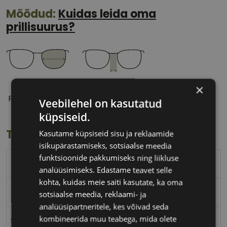
Mõõdud:
Kuidas leida oma
prillisuurus?
50 mm
17 mm
×
Prilliläätse laius
Ninavahe laius
Veebilehel on kasutatud
(mm)
(mm)
küpsiseid.
Toote info
Kasutame küpsiseid sisu ja reklaamide
isikupärastamiseks, sotsiaalse meedia
funktsioonide pakkumiseks ning liikluse
FERRAGAMO
analüüsimiseks. Edastame teavet selle
kohta, kuidas meie saiti kasutate, ka oma
50-17
sotsiaalse meedia, reklaami- ja
analüüsipartneritele, kes võivad seda
kombineerida muu teabega, mida olete
S