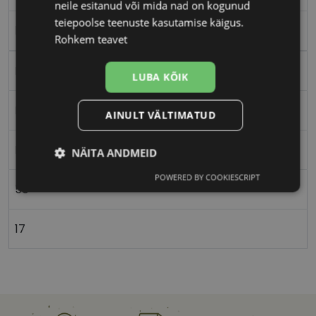
neile esitanud või mida nad on kogunud
teiepoolse teenuste kasutamise käigus.
brown/rut
Rohkem teavet
Metall
LUBA KÕIK
Ristkülik
AINULT VÄLTIMATUD
Naistele
NÄITA ANDMEID
POWERED BY COOKIESCRIPT
Vajalik
Statistika
Turustamine
50
17
Eelistused