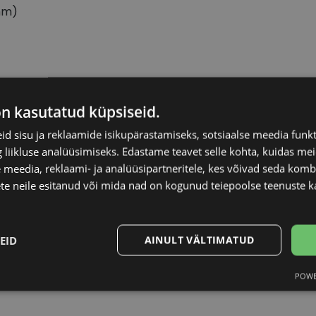
mm)
RRAGAMO
Raami materjal
on kasutatud küpsiseid.
d sisu ja reklaamide isikupärastamiseks, sotsiaalse meedia funk
18
Raami kuju
liikluse analüüsimiseks. Edastame teavet selle kohta, kuidas meie
 meedia, reklaami- ja analüüsipartneritele, kes võivad seda kom
Kliendirühm
te neile esitanud või mida nad on kogunud teiepoolse teenuste k
Prilliläätse laius (m
EID
AINULT VÄLTIMATUD
Ninavahe laius (mm
POWE
Statistika
Turustamine