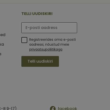
 selle kohta,
ga - see on
mi kohta, mida
tavale
ha.
te kasutajate
kult genereeritud
TELLI UUDISKIRI
seda kasutatakse
 selle kohta,
kampaaniate andmete
mi kohta, mida
ha.
Palun sisesta e-posti aadress
itamiseks.
et teha kindlaks,
sed
Registreerides oma e-posti
posti aadressi
 näiteks reaalajas
ika
aadressi, nõustud meie
privaatsupoliitikaga
a
Telli uudiskiri
E-R 9-17)
facebook