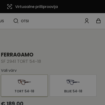
Virtuaalne prilliproovija
OTSI
US
OTSI
FERRAGAMO
SF 2941 TORT 54-18
Vali värv
TORT 54-18
BLUE 54-18
€ 189.00