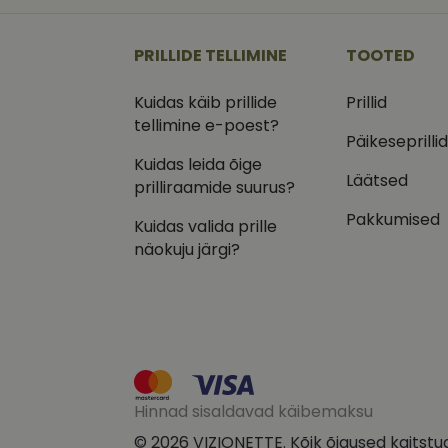
_ga
_gcl_au
Goog
.vizi
PRILLIDE TELLIMINE
TOOTED
IDE
Goog
.doub
Kuidas käib prillide
Prillid
_ga_VQ82NFQ41G
tellimine e-poest?
test_cookie
Goog
.doub
Päikeseprilli
Kuidas leida õige
__kla_id
_fbp
Meta
Läätsed
Inc.
prilliraamide suurus?
.vizi
Pakkumised
Kuidas valida prille
näokuju järgi?
Hinnad sisaldavad käibemaksu
© 2026 VIZIONETTE. Kõik õigused kaitstu