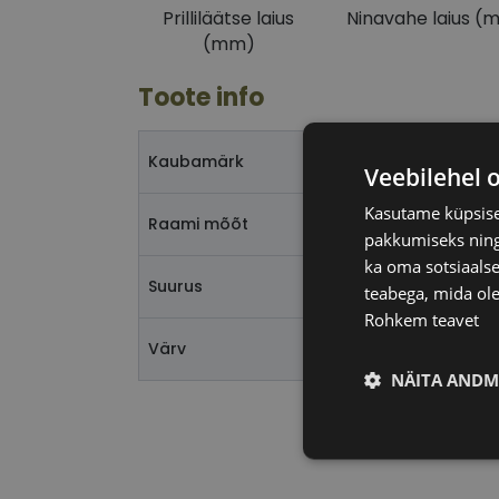
Prilliläätse laius
Ninavahe laius (
(mm)
Toote info
FE
Kaubamärk
Veebilehel 
Kasutame küpsisei
54-
Raami mõõt
pakkumiseks ning 
ka oma sotsiaalse
M
Suurus
teabega, mida ole
Rohkem teavet
tort
Värv
NÄITA ANDM
Vajalik