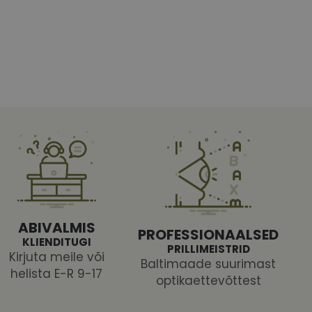
htedel navigeerimine
tajate küpsiste
 selleks, et Cookie-
latvormiga. See on
ABIVALMIS
arünnakute eest
PROFESSIONAALSED
KLIENDITUGI
PRILLIMEISTRID
Kirjuta meile või
Baltimaade suurimast
helista E-R 9-17
optikaettevõttest