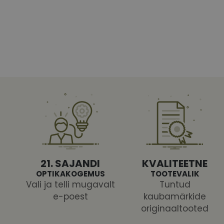
Vajalikud küpsised 
ja juurdepääsu saidi 
Nimi
shipping_country
CookieScriptConse
csrftoken
21. SAJANDI
KVALITEETNE
OPTIKAKOGEMUS
TOOTEVALIK
Vali ja telli mugavalt
Tuntud
e-poest
kaubamärkide
Pakk
originaaltooted
Nimi
Nimi
Dom