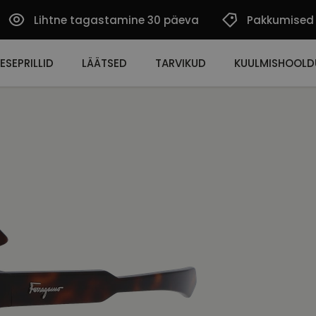
Lihtne tagastamine 30 päeva
Pakkumised
ESEPRILLID
LÄÄTSED
TARVIKUD
KUULMISHOOLD