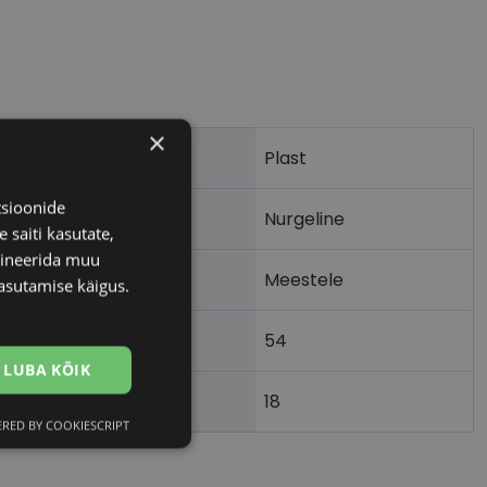
×
Plast
tsioonide
Nurgeline
 saiti kasutate,
bineerida muu
Meestele
asutamise käigus.
54
m)
LUBA KÕIK
18
)
RED BY COOKIESCRIPT
Eelistused