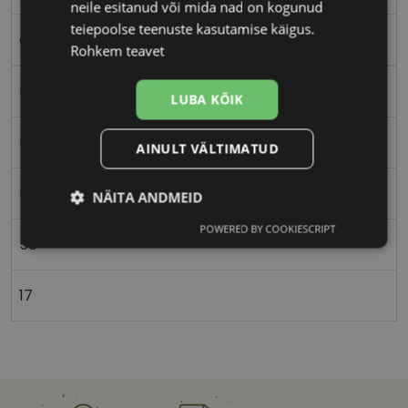
neile esitanud või mida nad on kogunud
teiepoolse teenuste kasutamise käigus.
dark tort
Rohkem teavet
Plast
LUBA KÕIK
Ristkülik
AINULT VÄLTIMATUD
Naistele
NÄITA ANDMEID
POWERED BY COOKIESCRIPT
Vajalik
Statistika
Turustamine
56
17
Eelistused