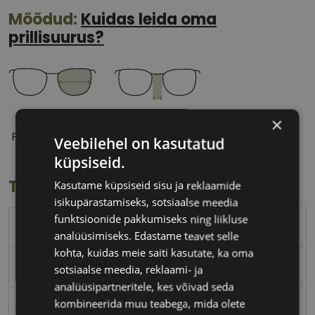
Mõõdud:
Kuidas leida oma
prillisuurus?
56 mm
17 mm
×
Prilliläätse laius
Ninavahe laius
Veebilehel on kasutatud
(mm)
(mm)
küpsiseid.
Toote info
Kasutame küpsiseid sisu ja reklaamide
isikupärastamiseks, sotsiaalse meedia
funktsioonide pakkumiseks ning liikluse
FERRAGAMO
analüüsimiseks. Edastame teavet selle
kohta, kuidas meie saiti kasutate, ka oma
56-17
sotsiaalse meedia, reklaami- ja
analüüsipartneritele, kes võivad seda
kombineerida muu teabega, mida olete
L