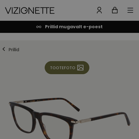
Prillid mugavalt e-poest
Prillid
TOOTEFOTO