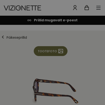
Prillid mugavalt e-poest
Päikeseprillid
TOOTEFOTO