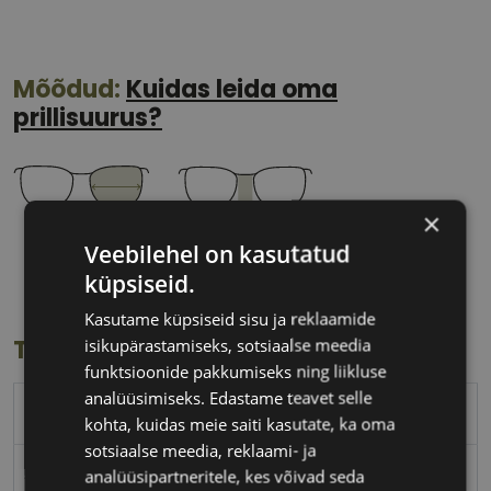
Mõõdud:
Kuidas leida oma
prillisuurus?
×
55 mm
16 mm
Veebilehel on kasutatud
Klaasi laius
Ninavahe laius
küpsiseid.
(mm)
(mm)
Kasutame küpsiseid sisu ja reklaamide
isikupärastamiseks, sotsiaalse meedia
Toote info
funktsioonide pakkumiseks ning liikluse
analüüsimiseks. Edastame teavet selle
TOM FORD
kohta, kuidas meie saiti kasutate, ka oma
sotsiaalse meedia, reklaami- ja
55-16
analüüsipartneritele, kes võivad seda