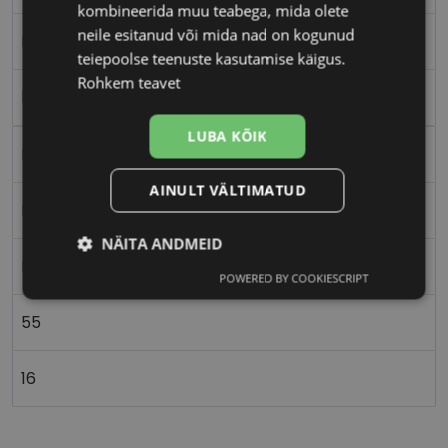
kombineerida muu teabega, mida olete
neile esitanud või mida nad on kogunud
M
teiepoolse teenuste kasutamise käigus.
Rohkem teavet
havana
LUBA KÕIK
Plast
AINULT VÄLTIMATUD
Ristkülik
NÄITA ANDMEID
Naistele
POWERED BY COOKIESCRIPT
Vajalik
Statistika
Turustamine
55
Eelistused
16