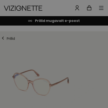
Prillid mugavalt e-poest
Prillid