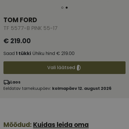
TOM FORD
TF 5577-B PINK 55-17
€ 219.00
Saad
1
tükki
Ühiku hind
€ 219.00
Vali läätsed
Laos
Eeldatav tarnekuupäev:
kolmapäev 12. august 2026
Mõõdud:
Kuidas leida oma