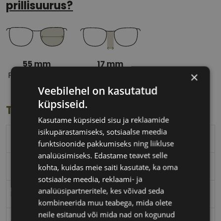
prillisuurus?
55 mm
17 mm
×
Prilliläätse laius
Ninavahe laius
(mm)
(mm)
Veebilehel on kasutatud
küpsiseid.
Toote info
Kasutame küpsiseid sisu ja reklaamide
isikupärastamiseks, sotsiaalse meedia
TOM FORD
funktsioonide pakkumiseks ning liikluse
analüüsimiseks. Edastame teavet selle
55-17
kohta, kuidas meie saiti kasutate, ka oma
sotsiaalse meedia, reklaami- ja
analüüsipartneritele, kes võivad seda
M
kombineerida muu teabega, mida olete
neile esitanud või mida nad on kogunud