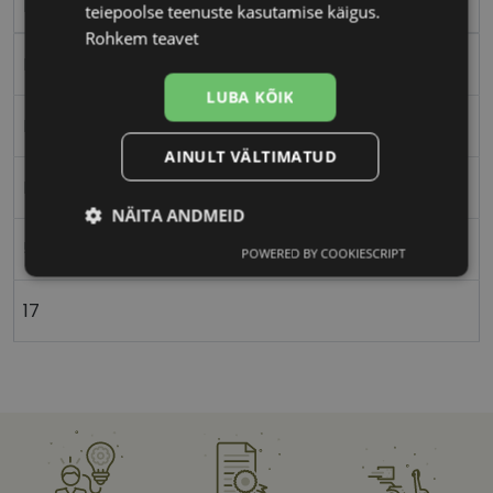
pink
teiepoolse teenuste kasutamise käigus.
Rohkem teavet
Plast
LUBA KÕIK
Ristkülik
AINULT VÄLTIMATUD
Naistele
NÄITA ANDMEID
55
POWERED BY COOKIESCRIPT
Vajalik
Statistika
Turustamine
17
Eelistused