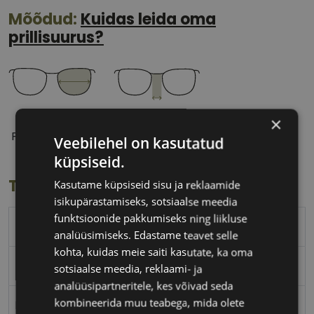
Mõõdud:
Kuidas leida oma
prillisuurus?
55 mm
15 mm
×
Prilliläätse laius
Ninavahe laius
Veebilehel on kasutatud
(mm)
(mm)
küpsiseid.
Toote info
Kasutame küpsiseid sisu ja reklaamide
isikupärastamiseks, sotsiaalse meedia
funktsioonide pakkumiseks ning liikluse
TOM FORD
analüüsimiseks. Edastame teavet selle
kohta, kuidas meie saiti kasutate, ka oma
55-15
sotsiaalse meedia, reklaami- ja
analüüsipartneritele, kes võivad seda
kombineerida muu teabega, mida olete
M