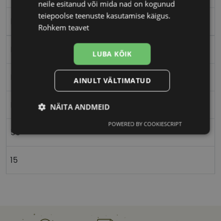
neile esitanud või mida nad on kogunud
teiepoolse teenuste kasutamise käigus.
hav/brn
Rohkem teavet
Plast
LUBA KÕIK
Ristkülik
AINULT VÄLTIMATUD
Naistele
NÄITA ANDMEID
POWERED BY COOKIESCRIPT
Vajalik
Statistika
Turustamine
55
15
Eelistused