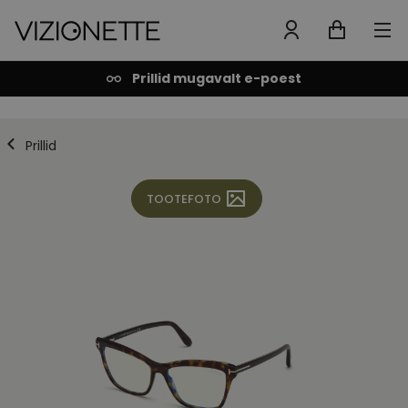
Prillid mugavalt e-poest
Prillid
TOOTEFOTO