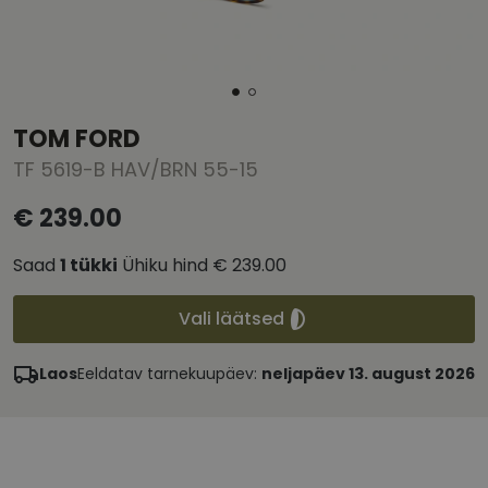
TOM FORD
TF 5619-B HAV/BRN 55-15
€ 239.00
Saad
1
tükki
Ühiku hind
€ 239.00
Vali läätsed
Laos
Eeldatav tarnekuupäev:
neljapäev 13. august 2026