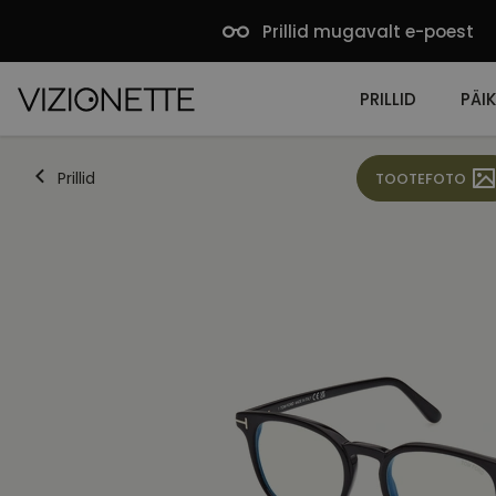
Prillid mugavalt e-poest
PRILLID
PÄIK
Prillid
TOOTEFOTO