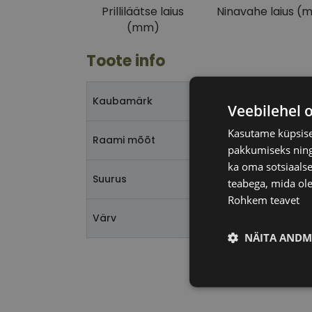
Prilliläätse laius
Ninavahe laius (
(mm)
Toote info
T
Kaubamärk
Veebilehel 
Kasutame küpsisei
5
Raami mõõt
pakkumiseks ning 
ka oma sotsiaalse
Suurus
teabega, mida ole
Rohkem teavet
b
Värv
NÄITA ANDM
Vajalik