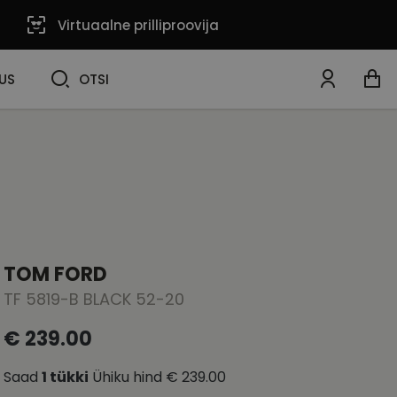
Virtuaalne prilliproovija
OTSI
US
OTSI
TOM FORD
TF 5819-B BLACK 52-20
€ 239.00
Saad
1
tükki
Ühiku hind
€ 239.00