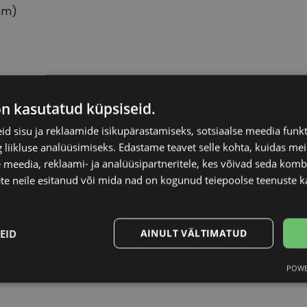
mm)
OM FORD
Raami materjal
on kasutatud küpsiseid.
d sisu ja reklaamide isikupärastamiseks, sotsiaalse meedia funk
2-20
Raami kuju
liikluse analüüsimiseks. Edastame teavet selle kohta, kuidas meie
 meedia, reklaami- ja analüüsipartneritele, kes võivad seda kom
M
Kliendirühm
te neile esitanud või mida nad on kogunud teiepoolse teenuste k
lack
Prilliläätse laius (m
EID
AINULT VÄLTIMATUD
Ninavahe laius (mm
POWE
Statistika
Turustamine