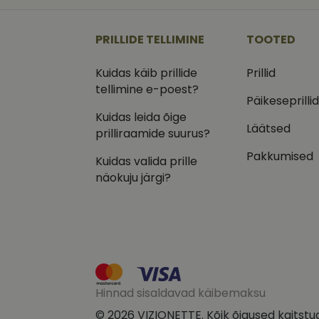
_ga
_gcl_au
Goog
.vizi
PRILLIDE TELLIMINE
TOOTED
IDE
Goog
.doub
Kuidas käib prillide
Prillid
_ga_VQ82NFQ41G
tellimine e-poest?
test_cookie
Goog
.doub
Päikeseprilli
Kuidas leida õige
__kla_id
_fbp
Meta
Läätsed
Inc.
prilliraamide suurus?
.vizi
Pakkumised
Kuidas valida prille
näokuju järgi?
Hinnad sisaldavad käibemaksu
© 2026 VIZIONETTE. Kõik õigused kaitstu