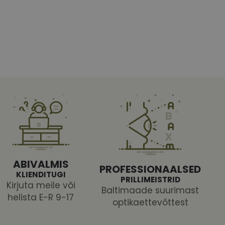
htedel navigeerimine
tajate küpsiste
 selleks, et Cookie-
latvormiga. See on
ABIVALMIS
arünnakute eest
PROFESSIONAALSED
KLIENDITUGI
PRILLIMEISTRID
Kirjuta meile või
Baltimaade suurimast
helista E-R 9-17
optikaettevõttest