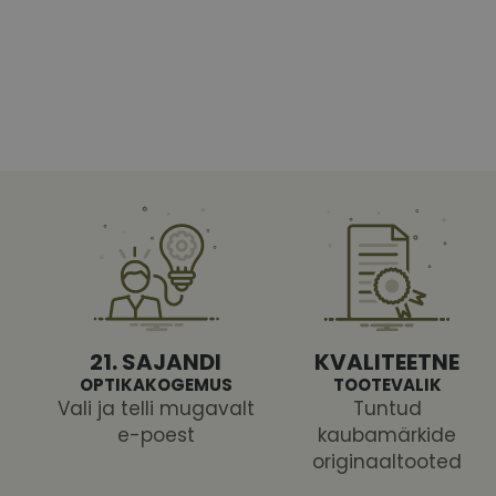
Vajalikud küpsised 
ja juurdepääsu saidi 
Nimi
shipping_country
CookieScriptConse
csrftoken
21. SAJANDI
KVALITEETNE
OPTIKAKOGEMUS
TOOTEVALIK
Vali ja telli mugavalt
Tuntud
e-poest
kaubamärkide
Pakk
originaaltooted
Nimi
Nimi
Dom