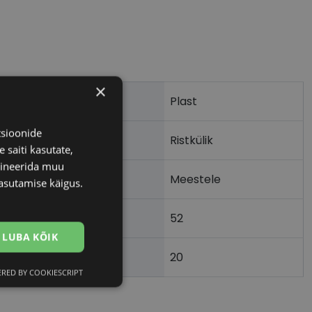
×
Plast
tsioonide
Ristkülik
 saiti kasutate,
bineerida muu
Meestele
asutamise käigus.
52
m)
LUBA KÕIK
20
)
RED BY COOKIESCRIPT
Eelistused