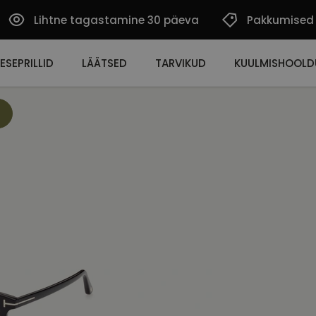
Lihtne tagastamine 30 päeva
Pakkumised
ESEPRILLID
LÄÄTSED
TARVIKUD
KUULMISHOOLD