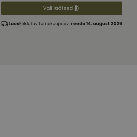
Vali läätsed
Laos
Eeldatav tarnekuupäev:
reede 14. august 2026