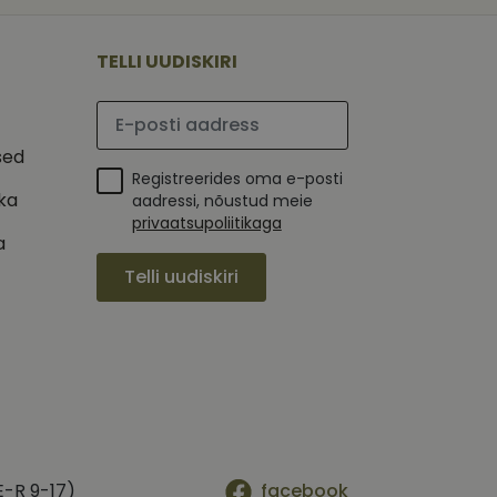
 selle kohta,
ga - see on
mi kohta, mida
tavale
ha.
te kasutajate
kult genereeritud
TELLI UUDISKIRI
seda kasutatakse
 selle kohta,
kampaaniate andmete
mi kohta, mida
ha.
Palun sisesta e-posti aadress
itamiseks.
et teha kindlaks,
sed
Registreerides oma e-posti
posti aadressi
 näiteks reaalajas
ika
aadressi, nõustud meie
privaatsupoliitikaga
a
Telli uudiskiri
E-R 9-17)
facebook