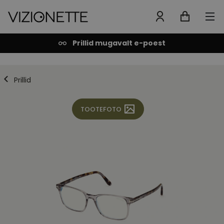
Prillid mugavalt e-poest
Prillid
TOOTEFOTO