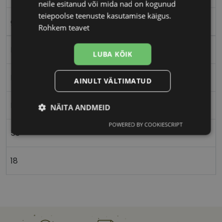
neile esitanud või mida nad on kogunud
teiepoolse teenuste kasutamise käigus.
grey
Rohkem teavet
Plast
LUBA KÕIK
Nurgeline
AINULT VÄLTIMATUD
Meestele
NÄITA ANDMEID
POWERED BY COOKIESCRIPT
Vajalik
Statistika
Turustamine
53
18
Eelistused