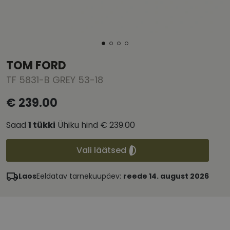
TOM FORD
TF 5831-B GREY 53-18
€ 239.00
Saad
1
tükki
Ühiku hind
€ 239.00
Vali läätsed
Laos
Eeldatav tarnekuupäev:
reede 14. august 2026