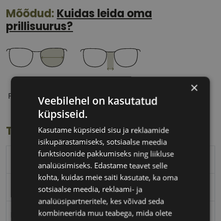
Mõõdud:
Kuidas leida oma
prillisuurus?
53 mm
18 mm
×
Prilliläätse laius
Ninavahe laius
Veebilehel on kasutatud
(mm)
(mm)
küpsiseid.
Toote info
Kasutame küpsiseid sisu ja reklaamide
isikupärastamiseks, sotsiaalse meedia
funktsioonide pakkumiseks ning liikluse
TOM FORD
analüüsimiseks. Edastame teavet selle
kohta, kuidas meie saiti kasutate, ka oma
53-18
sotsiaalse meedia, reklaami- ja
analüüsipartneritele, kes võivad seda
kombineerida muu teabega, mida olete
M