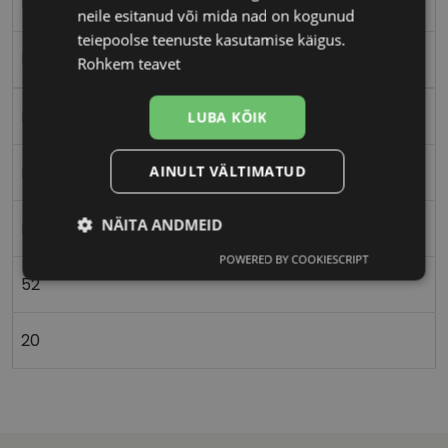
M
neile esitanud või mida nad on kogunud
teiepoolse teenuste kasutamise käigus.
havana
Rohkem teavet
Plast
LUBA KÕIK
AINULT VÄLTIMATUD
Ristkülik
NÄITA ANDMEID
Naistele
POWERED BY COOKIESCRIPT
Vajalik
Statistika
Turustamine
52
20
Eelistused