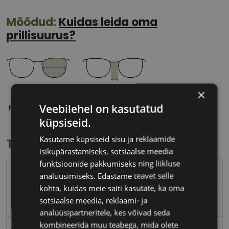
Mõõdud:
Kuidas leida oma
prillisuurus?
×
52 mm
20 mm
Veebilehel on kasutatud
Prilliläätse laius
Ninavahe laius
(mm)
(mm)
küpsiseid.
Kasutame küpsiseid sisu ja reklaamide
Toote info
isikupärastamiseks, sotsiaalse meedia
funktsioonide pakkumiseks ning liikluse
TOM FORD
analüüsimiseks. Edastame teavet selle
kohta, kuidas meie saiti kasutate, ka oma
sotsiaalse meedia, reklaami- ja
52-20
analüüsipartneritele, kes võivad seda
kombineerida muu teabega, mida olete