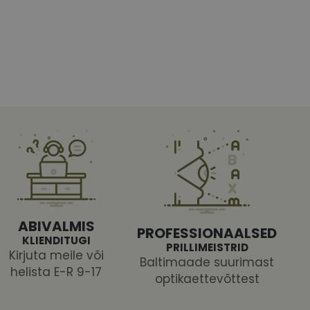
htedel navigeerimine
tajate küpsiste
 selleks, et Cookie-
latvormiga. See on
ABIVALMIS
arünnakute eest
PROFESSIONAALSED
KLIENDITUGI
PRILLIMEISTRID
Kirjuta meile või
Baltimaade suurimast
helista E-R 9-17
optikaettevõttest