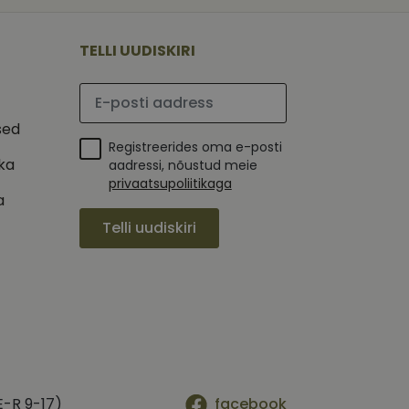
 selle kohta,
ga - see on
mi kohta, mida
tavale
ha.
te kasutajate
kult genereeritud
TELLI UUDISKIRI
seda kasutatakse
 selle kohta,
kampaaniate andmete
mi kohta, mida
ha.
Palun sisesta e-posti aadress
itamiseks.
et teha kindlaks,
sed
Registreerides oma e-posti
posti aadressi
 näiteks reaalajas
ika
aadressi, nõustud meie
privaatsupoliitikaga
a
Telli uudiskiri
E-R 9-17)
facebook