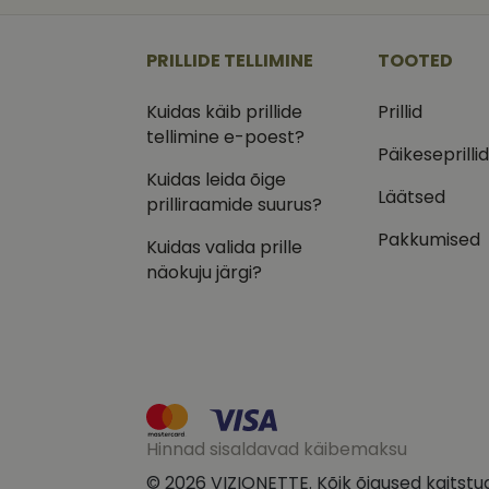
_ga
_gcl_au
Goog
.vizi
PRILLIDE TELLIMINE
TOOTED
IDE
Goog
.doub
Kuidas käib prillide
Prillid
_ga_VQ82NFQ41G
tellimine e-poest?
test_cookie
Goog
.doub
Päikeseprilli
Kuidas leida õige
__kla_id
_fbp
Meta
Läätsed
Inc.
prilliraamide suurus?
.vizi
Pakkumised
Kuidas valida prille
näokuju järgi?
Hinnad sisaldavad käibemaksu
© 2026 VIZIONETTE. Kõik õigused kaitstu