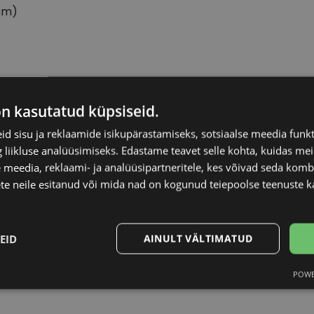
mm)
OM FORD
Raami materjal
on kasutatud küpsiseid.
d sisu ja reklaamide isikupärastamiseks, sotsiaalse meedia funk
6-21
Raami kuju
liikluse analüüsimiseks. Edastame teavet selle kohta, kuidas meie
 meedia, reklaami- ja analüüsipartneritele, kes võivad seda kom
Kliendirühm
te neile esitanud või mida nad on kogunud teiepoolse teenuste k
av/brn
Prilliläätse laius (m
EID
AINULT VÄLTIMATUD
Ninavahe laius (mm
POWE
Statistika
Turustamine