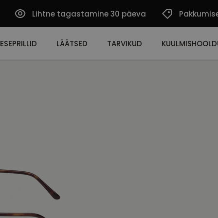
Lihtne tagastamine 30 päeva
Pakkumis
ESEPRILLID
LÄÄTSED
TARVIKUD
KUULMISHOOLD