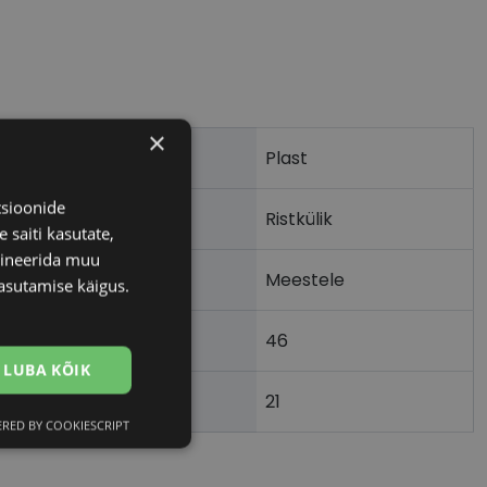
×
Plast
tsioonide
Ristkülik
 saiti kasutate,
bineerida muu
Meestele
asutamise käigus.
46
m)
LUBA KÕIK
21
)
RED BY COOKIESCRIPT
Eelistused