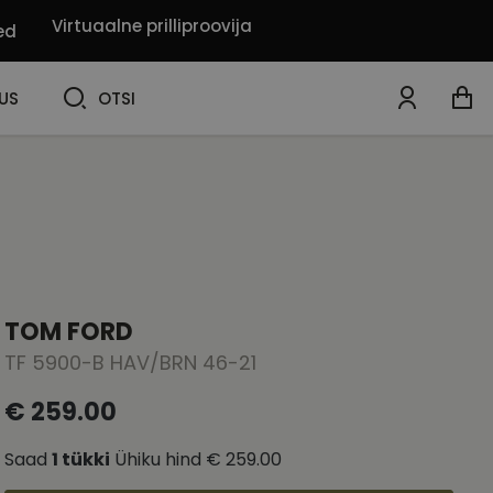
Virtuaalne prilliproovija
ed
OTSI
US
OTSI
TOM FORD
TF 5900-B HAV/BRN 46-21
€ 259.00
Saad
1
tükki
Ühiku hind
€ 259.00