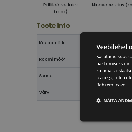
Prilliläätse laius
Ninavahe laius (
(mm)
Toote info
T
Kaubamärk
Veebilehel 
Kasutame küpsisei
4
Raami mõõt
pakkumiseks ning 
ka oma sotsiaalse
S
Suurus
teabega, mida ole
Rohkem teavet
h
Värv
NÄITA ANDM
Vajalik