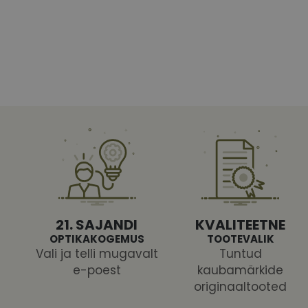
Vajalikud küpsised 
ja juurdepääsu saidi 
Nimi
shipping_country
CookieScriptConse
csrftoken
21. SAJANDI
KVALITEETNE
OPTIKAKOGEMUS
TOOTEVALIK
Vali ja telli mugavalt
Tuntud
e-poest
kaubamärkide
Pakk
originaaltooted
Nimi
Nimi
Dom