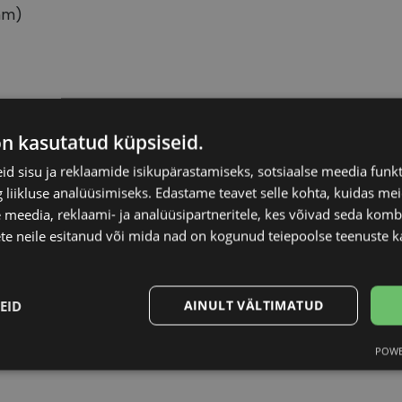
mm)
OM FORD
Raami materjal
on kasutatud küpsiseid.
d sisu ja reklaamide isikupärastamiseks, sotsiaalse meedia funk
3-16
Raami kuju
liikluse analüüsimiseks. Edastame teavet selle kohta, kuidas meie
 meedia, reklaami- ja analüüsipartneritele, kes võivad seda kom
Kliendirühm
te neile esitanud või mida nad on kogunud teiepoolse teenuste k
urg
Prilliläätse laius (m
EID
AINULT VÄLTIMATUD
Ninavahe laius (mm
POWE
Statistika
Turustamine