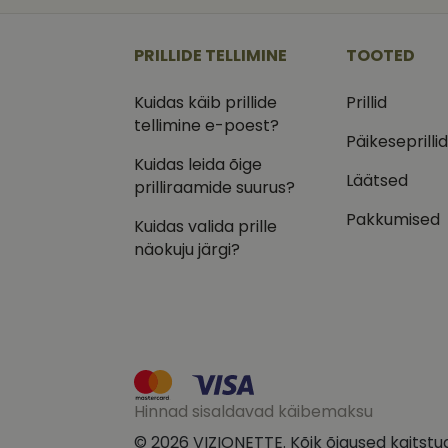
_ga
_gcl_au
Goog
.vizi
PRILLIDE TELLIMINE
TOOTED
IDE
Goog
.doub
Kuidas käib prillide
Prillid
_ga_VQ82NFQ41G
tellimine e-poest?
test_cookie
Goog
.doub
Päikeseprilli
Kuidas leida õige
__kla_id
_fbp
Meta
Läätsed
Inc.
prilliraamide suurus?
.vizi
Pakkumised
Kuidas valida prille
näokuju järgi?
Hinnad sisaldavad käibemaksu
© 2026 VIZIONETTE. Kõik õigused kaitstu