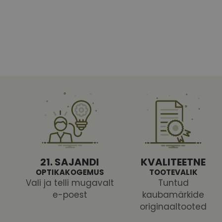
Vajalikud küpsised 
ja juurdepääsu saidi 
Nimi
shipping_country
CookieScriptConse
csrftoken
21. SAJANDI
KVALITEETNE
OPTIKAKOGEMUS
TOOTEVALIK
Vali ja telli mugavalt
Tuntud
e-poest
kaubamärkide
Pakk
originaaltooted
Nimi
Nimi
Dom