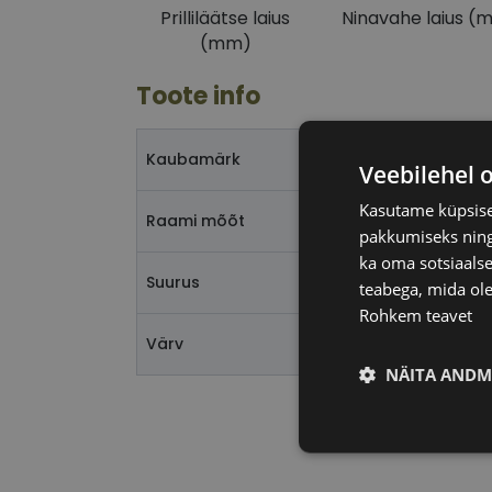
Prilliläätse laius
Ninavahe laius (
(mm)
Toote info
T
Kaubamärk
Veebilehel 
Kasutame küpsisei
5
Raami mõõt
pakkumiseks ning 
ka oma sotsiaalse
S
Suurus
teabega, mida ole
Rohkem teavet
b
Värv
NÄITA ANDM
Vajalik