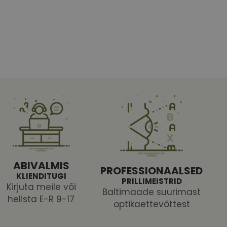
htedel navigeerimine
tajate küpsiste
 selleks, et Cookie-
latvormiga. See on
ABIVALMIS
arünnakute eest
PROFESSIONAALSED
KLIENDITUGI
PRILLIMEISTRID
Kirjuta meile või
Baltimaade suurimast
helista E-R 9-17
optikaettevõttest