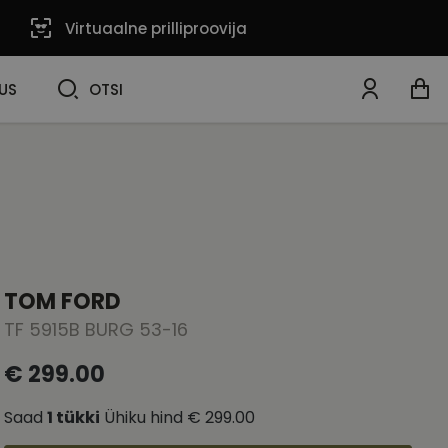
Virtuaalne prilliproovija
OTSI
US
OTSI
TOM FORD
TF 5915B BURG 53-16
€ 299.00
Saad
1
tükki
Ühiku hind
€ 299.00