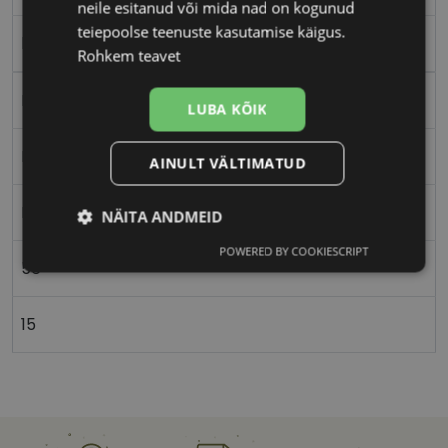
neile esitanud või mida nad on kogunud
teiepoolse teenuste kasutamise käigus.
blue
Rohkem teavet
Plast
LUBA KÕIK
Ristkülik
AINULT VÄLTIMATUD
Naistele
NÄITA ANDMEID
POWERED BY COOKIESCRIPT
Vajalik
Statistika
Turustamine
56
15
Eelistused