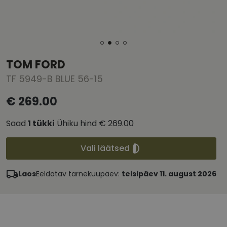
TOM FORD
TF 5949-B BLUE 56-15
€ 269.00
Saad
1
tükki
Ühiku hind
€ 269.00
Vali läätsed
Laos
Eeldatav tarnekuupäev:
teisipäev 11. august 2026