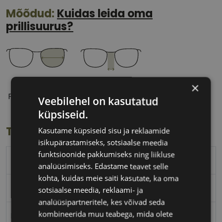
Mõõdud:
Kuidas leida oma
prillisuurus?
56 mm
15 mm
×
Prilliläätse laius
Ninavahe laius
Veebilehel on kasutatud
(mm)
(mm)
küpsiseid.
Toote info
Kasutame küpsiseid sisu ja reklaamide
isikupärastamiseks, sotsiaalse meedia
funktsioonide pakkumiseks ning liikluse
TOM FORD
analüüsimiseks. Edastame teavet selle
kohta, kuidas meie saiti kasutate, ka oma
56-15
sotsiaalse meedia, reklaami- ja
analüüsipartneritele, kes võivad seda
kombineerida muu teabega, mida olete
M