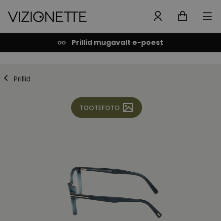
Prillid mugavalt e-poest
Prillid
TOOTEFOTO