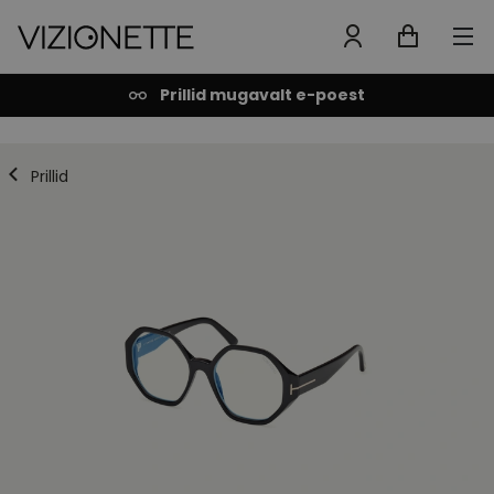
Prillid mugavalt e-poest
Prillid