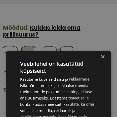
Mõõdud:
Kuidas leida oma
prillisuurus?
×
Veebilehel on kasutatud
53 mm
18 mm
küpsiseid.
Prilliläätse laius
Ninavahe laius
(mm)
(mm)
Kasutame küpsiseid sisu ja reklaamide
isikupärastamiseks, sotsiaalse meedia
Toote info
funktsioonide pakkumiseks ning liikluse
analüüsimiseks. Edastame teavet selle
kohta, kuidas meie saiti kasutate, ka oma
TOM FORD
sotsiaalse meedia, reklaami- ja
analüüsipartneritele, kes võivad seda