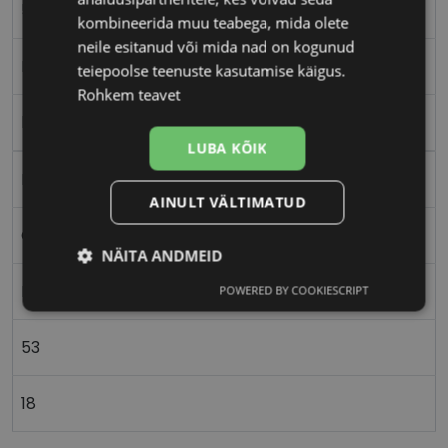
53-18
kombineerida muu teabega, mida olete
neile esitanud või mida nad on kogunud
M
teiepoolse teenuste kasutamise käigus.
Rohkem teavet
black
LUBA KÕIK
Plast
AINULT VÄLTIMATUD
Ovaalne/ümar
NÄITA ANDMEID
Naistele
POWERED BY COOKIESCRIPT
Vajalik
Statistika
Turustamine
53
Eelistused
18