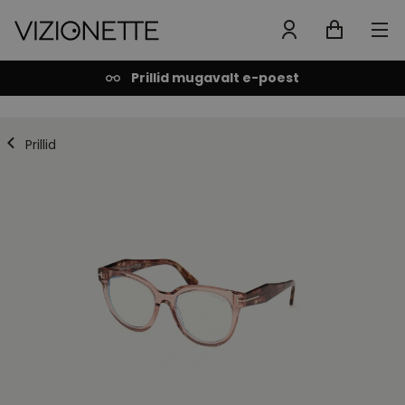
Prillid mugavalt e-poest
Prillid