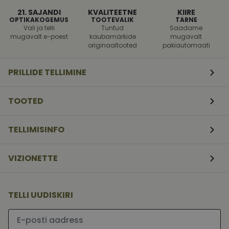
Vajalik
Statistika
Turustamine
21. SAJANDI
KVALITEETNE
KIIRE
Eelistused
OPTIKAKOGEMUS
TOOTEVALIK
TARNE
Vali ja telli
Tuntud
Saadame
Vajalikud küpsised aitavad parandada kodulehe
mugavalt e-poest
kaubamärkide
mugavalt
kasutamismugavust, võimaldades põhifunktsioone
originaaltooted
pakiautomaati
nagu lehtedel navigeerimine ja juurdepääsu saidi
kaitstud aladele. Koduleht ei tööta ilma nende
küpsisteta korralikult.
PRILLIDE TELLIMINE
shipping_country
vizionette.ee
1 aasta
CookieScriptConsent
11
Teenus Cookie-S
CookieScript
TOOTED
kuud 4
kasutab seda küp
vizionette.ee
nädalat
külastajate küps
nõusoleku eelist
meeldejätmiseks
TELLIMISINFO
vajalik selleks, e
Script.com küpsi
bänner korraliku
töötaks.
VIZIONETTE
csrftoken
vizionette.ee
11
See küpsis on s
kuud 4
Pythoni Django
nädalat
veebiarenduspla
See on loodud se
TELLI UUDISKIRI
kaitsta saiti tea
tarkvararünnaku
veebivormidele.
Palun sisesta e-posti aadress