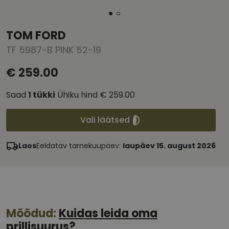
TOM FORD
TF 5987-B PINK 52-19
€ 259.00
Saad
1
tükki
Ühiku hind
€ 259.00
Vali läätsed
Laos
Eeldatav tarnekuupäev:
laupäev 15. august 2026
Mõõdud:
Kuidas leida oma
prillisuurus?