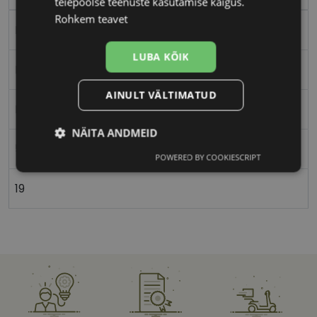
teiepoolse teenuste kasutamise käigus.
Rohkem teavet
Plast
LUBA KÕIK
Ristkülik
AINULT VÄLTIMATUD
Meestele
NÄITA ANDMEID
52
POWERED BY COOKIESCRIPT
Vajalik
Statistika
Turustamine
19
Eelistused