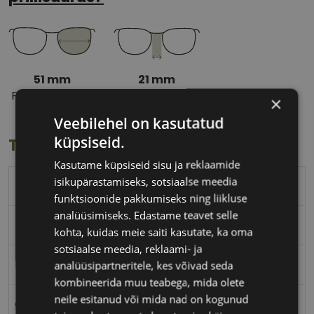
51 mm
21 mm
Prilliläätse laius
Ninavahe laius
×
(mm)
(mm)
Veebilehel on kasutatud
küpsiseid.
Toote info
Kasutame küpsiseid sisu ja reklaamide
isikupärastamiseks, sotsiaalse meedia
TOM FORD
funktsioonide pakkumiseks ning liikluse
analüüsimiseks. Edastame teavet selle
51-21
kohta, kuidas meie saiti kasutate, ka oma
sotsiaalse meedia, reklaami- ja
M
analüüsipartneritele, kes võivad seda
kombineerida muu teabega, mida olete
neile esitanud või mida nad on kogunud
gy/gun