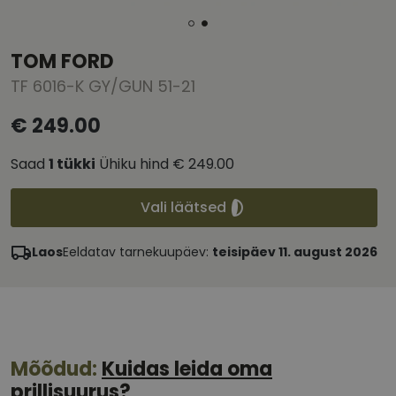
TOM FORD
TF 6016-K GY/GUN 51-21
€ 249.00
Saad
1
tükki
Ühiku hind
€ 249.00
Vali läätsed
Laos
Eeldatav tarnekuupäev:
teisipäev 11. august 2026
Mõõdud:
Kuidas leida oma
prillisuurus?