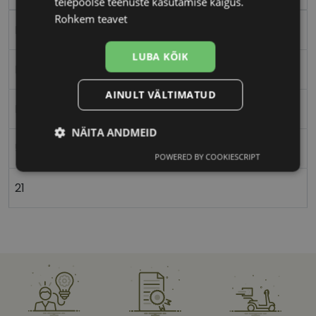
teiepoolse teenuste kasutamise käigus.
Rohkem teavet
Metall
LUBA KÕIK
Ristkülik
AINULT VÄLTIMATUD
Meestele
NÄITA ANDMEID
51
POWERED BY COOKIESCRIPT
Vajalik
Statistika
Turustamine
21
Eelistused