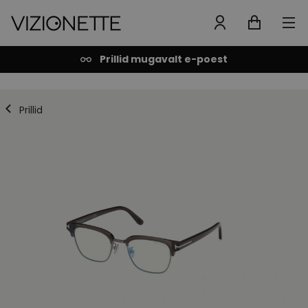
Prillid mugavalt e-poest
Prillid