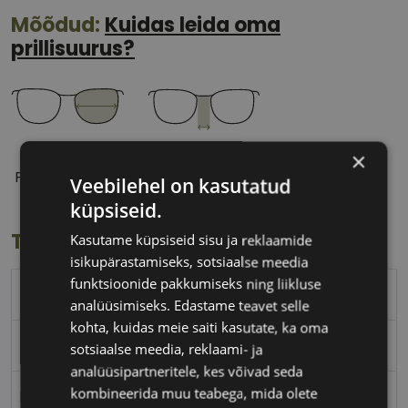
Mõõdud:
Kuidas leida oma
prillisuurus?
54 mm
18 mm
×
Prilliläätse laius
Ninavahe laius
Veebilehel on kasutatud
(mm)
(mm)
küpsiseid.
Toote info
Kasutame küpsiseid sisu ja reklaamide
isikupärastamiseks, sotsiaalse meedia
funktsioonide pakkumiseks ning liikluse
TOM FORD
analüüsimiseks. Edastame teavet selle
kohta, kuidas meie saiti kasutate, ka oma
54-18
sotsiaalse meedia, reklaami- ja
analüüsipartneritele, kes võivad seda
kombineerida muu teabega, mida olete
M