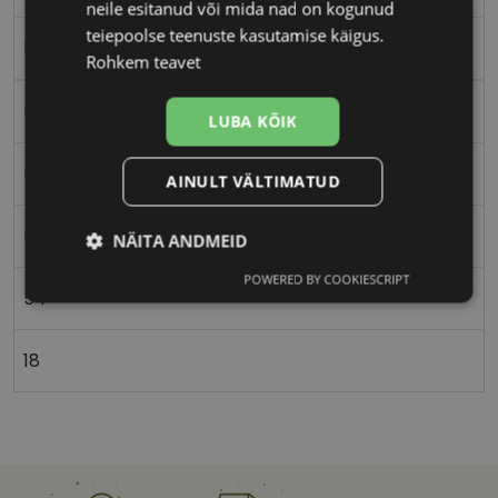
neile esitanud või mida nad on kogunud
teiepoolse teenuste kasutamise käigus.
black
Rohkem teavet
Plast
LUBA KÕIK
Ristkülik
AINULT VÄLTIMATUD
Naistele
NÄITA ANDMEID
POWERED BY COOKIESCRIPT
Vajalik
Statistika
Turustamine
54
18
Eelistused