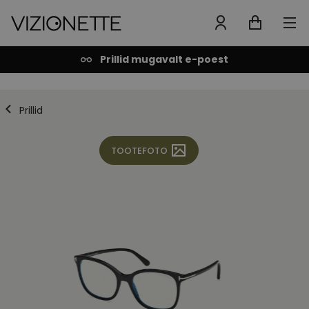
Prillid mugavalt e-poest
Prillid
TOOTEFOTO