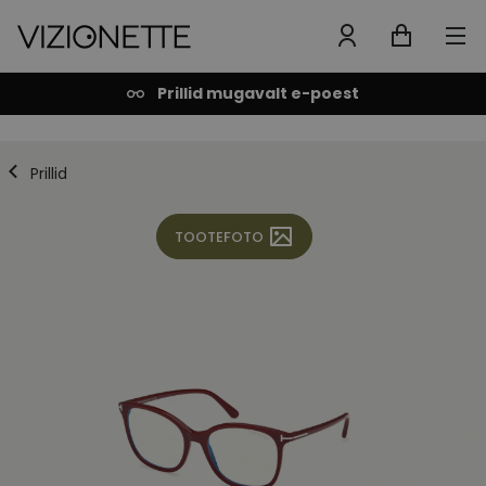
Prillid mugavalt e-poest
Prillid
TOOTEFOTO