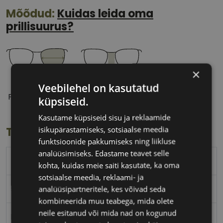
Mõõdud:
Kuidas leida oma
prillisuurus?
×
54 mm
18 mm
Veebilehel on kasutatud
Prilliläätse laius
Ninavahe laius
küpsiseid.
(mm)
(mm)
Kasutame küpsiseid sisu ja reklaamide
isikupärastamiseks, sotsiaalse meedia
Toote info
funktsioonide pakkumiseks ning liikluse
analüüsimiseks. Edastame teavet selle
TOM FORD
kohta, kuidas meie saiti kasutate, ka oma
sotsiaalse meedia, reklaami- ja
54-18
analüüsipartneritele, kes võivad seda
kombineerida muu teabega, mida olete
neile esitanud või mida nad on kogunud
M