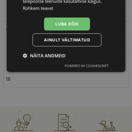
teiepoolse teenuste kasutamise käigus.
Rohkem teavet
Plast
LUBA KÕIK
Ovaalne/ümar
AINULT VÄLTIMATUD
Naistele
NÄITA ANDMEID
54
POWERED BY COOKIESCRIPT
Vajalik
Statistika
Turustamine
18
Eelistused