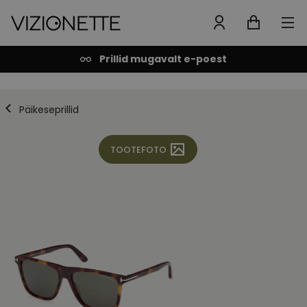
Prillid mugavalt e-poest
Päikeseprillid
TOOTEFOTO