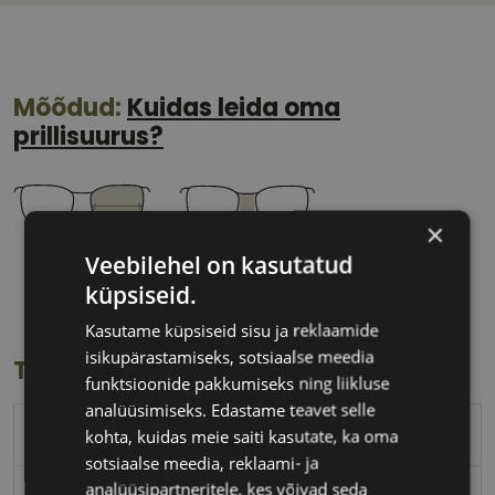
Mõõdud:
Kuidas leida oma
prillisuurus?
×
Veebilehel on kasutatud
59 mm
15 mm
küpsiseid.
Klaasi laius
Ninavahe laius
(mm)
(mm)
Kasutame küpsiseid sisu ja reklaamide
isikupärastamiseks, sotsiaalse meedia
Toote info
funktsioonide pakkumiseks ning liikluse
analüüsimiseks. Edastame teavet selle
TOM FORD
kohta, kuidas meie saiti kasutate, ka oma
sotsiaalse meedia, reklaami- ja
analüüsipartneritele, kes võivad seda