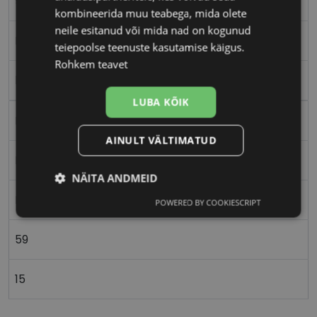
59-15
kombineerida muu teabega, mida olete
neile esitanud või mida nad on kogunud
L
teiepoolse teenuste kasutamise käigus.
Rohkem teavet
havana
LUBA KÕIK
Plast
AINULT VÄLTIMATUD
Ristkülik
NÄITA ANDMEID
Meestele
POWERED BY COOKIESCRIPT
Vajalik
Statistika
Turustamine
59
Eelistused
15