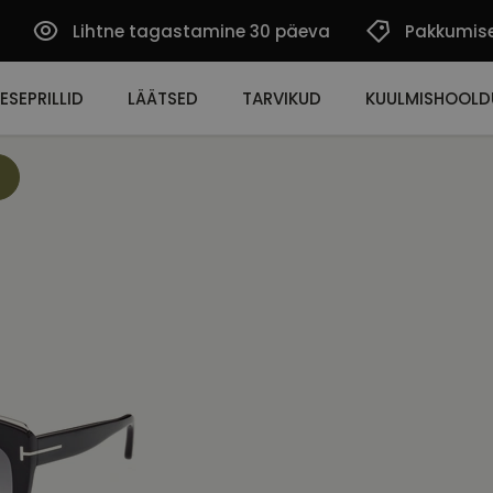
Lihtne tagastamine 30 päeva
Pakkumis
ESEPRILLID
LÄÄTSED
TARVIKUD
KUULMISHOOLD