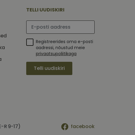
mi kohta, mida
tavale
ha.
te kasutajate
TELLI UUDISKIRI
kult genereeritud
seda kasutatakse
 selle kohta,
kampaaniate andmete
mi kohta, mida
Palun sisesta e-posti aadress
ha.
itamiseks.
et teha kindlaks,
sed
Registreerides oma e-posti
posti aadressi
ika
 näiteks reaalajas
aadressi, nõustud meie
privaatsupoliitikaga
a
Telli uudiskiri
E-R 9-17)
facebook