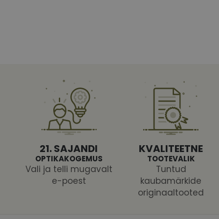
Vajalikud küpsised 
ja juurdepääsu saidi 
Nimi
shipping_country
CookieScriptConse
csrftoken
21. SAJANDI
KVALITEETNE
OPTIKAKOGEMUS
TOOTEVALIK
Vali ja telli mugavalt
Tuntud
e-poest
kaubamärkide
originaaltooted
Pakk
Nimi
Nimi
Dom
_ga
_gcl_au
Goog