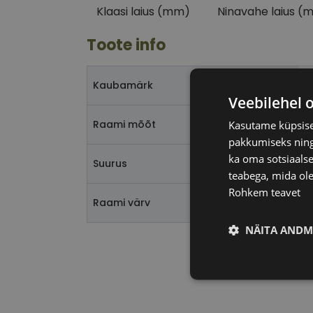
Klaasi laius (mm)
Ninavahe laius (
Toote info
T
Kaubamärk
Veebilehel 
5
Raami mõõt
Kasutame küpsisei
pakkumiseks ning 
ka oma sotsiaalse
L
Suurus
teabega, mida ole
Rohkem teavet
b
Raami värv
NÄITA ANDM
Vajalik