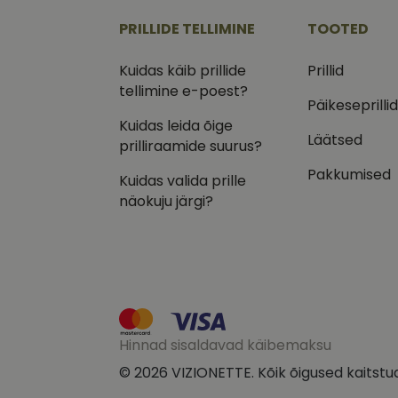
.vizi
PRILLIDE TELLIMINE
TOOTED
IDE
Goog
.doub
Kuidas käib prillide
Prillid
tellimine e-poest?
_ga_VQ82NFQ41G
test_cookie
Goog
Päikeseprilli
.doub
Kuidas leida õige
__kla_id
Läätsed
_fbp
Meta
prilliraamide suurus?
Inc.
.vizi
Pakkumised
Kuidas valida prille
näokuju järgi?
Hinnad sisaldavad käibemaksu
© 2026 VIZIONETTE. Kõik õigused kaitstu