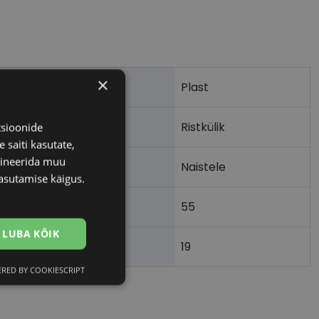
×
Plast
Ristkülik
tsioonide
 saiti kasutate,
bineerida muu
Naistele
asutamise käigus.
55
LUBA KÕIK
19
)
RED BY COOKIESCRIPT
Eelistused