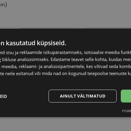
mm)
OM FORD
Raami materjal
on kasutatud küpsiseid.
5-19
Raami kuju
d sisu ja reklaamide isikupärastamiseks, sotsiaalse meedia funk
liikluse analüüsimiseks. Edastame teavet selle kohta, kuidas meie
 meedia, reklaami- ja analüüsipartneritele, kes võivad seda kom
Kliendirühm
te neile esitanud või mida nad on kogunud teiepoolse teenuste k
lack
Klaasi laius (mm)
EID
AINULT VÄLTIMATUD
Ninavahe laius (mm
POWE
Statistika
Turustamine