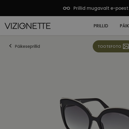
Prillid mugavalt e-poest
PRILLID
PÄIK
Päikeseprillid
TOOTEFOTO