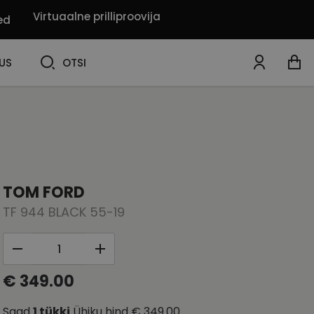
Virtuaalne prilliproovija
ed
OTSI
US
OTSI
TOM FORD
TF 944 BLACK 55-19
€ 349.00
Saad
1
tükki
Ühiku hind
€ 349.00