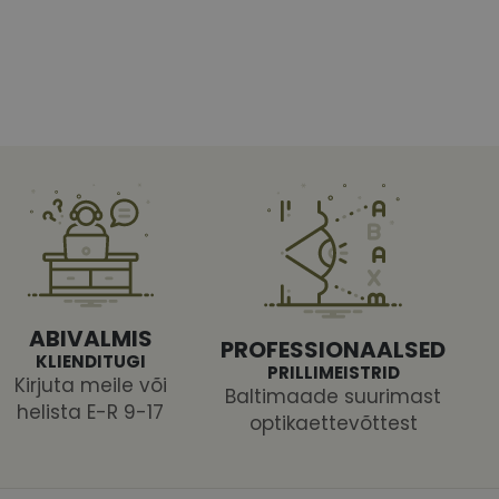
htedel navigeerimine
tajate küpsiste
 selleks, et Cookie-
latvormiga. See on
ABIVALMIS
PROFESSIONAALSED
arünnakute eest
KLIENDITUGI
PRILLIMEISTRID
Kirjuta meile või
Baltimaade suurimast
helista E-R 9-17
optikaettevõttest
 selle kohta,
ga - see on