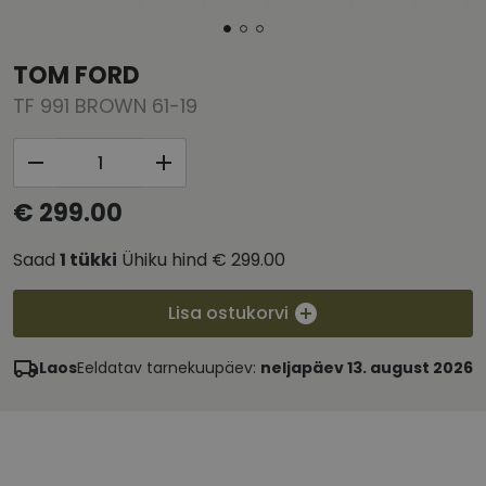
TOM FORD
TF 991 BROWN 61-19
€ 299.00
Saad
1
tükki
Ühiku hind
€ 299.00
Lisa ostukorvi
Laos
Eeldatav tarnekuupäev:
neljapäev 13. august 2026