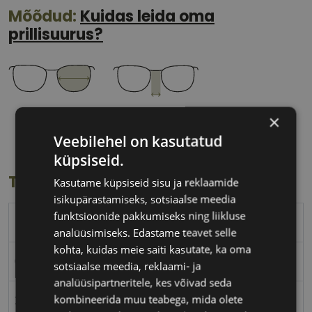
Mõõdud:
Kuidas leida oma
prillisuurus?
61 mm
19 mm
×
Klaasi laius
Ninavahe laius
Veebilehel on kasutatud
(mm)
(mm)
küpsiseid.
Toote info
Kasutame küpsiseid sisu ja reklaamide
isikupärastamiseks, sotsiaalse meedia
funktsioonide pakkumiseks ning liikluse
TOM FORD
analüüsimiseks. Edastame teavet selle
kohta, kuidas meie saiti kasutate, ka oma
61-19
sotsiaalse meedia, reklaami- ja
analüüsipartneritele, kes võivad seda
kombineerida muu teabega, mida olete
XL