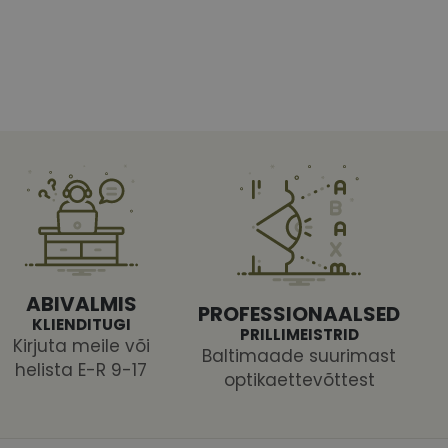
htedel navigeerimine
tajate küpsiste
 selleks, et Cookie-
latvormiga. See on
ABIVALMIS
PROFESSIONAALSED
arünnakute eest
KLIENDITUGI
PRILLIMEISTRID
Kirjuta meile või
Baltimaade suurimast
helista E-R 9-17
optikaettevõttest
 selle kohta,
ga - see on