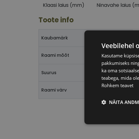
Klaasi laius (mm)
Ninavahe laius (
Toote info
T
Kaubamärk
Veebilehel 
6
Raami mõõt
Kasutame küpsisei
pakkumiseks ning 
ka oma sotsiaalse
X
Suurus
teabega, mida ole
Rohkem teavet
r
Raami värv
NÄITA ANDM
Vajalik