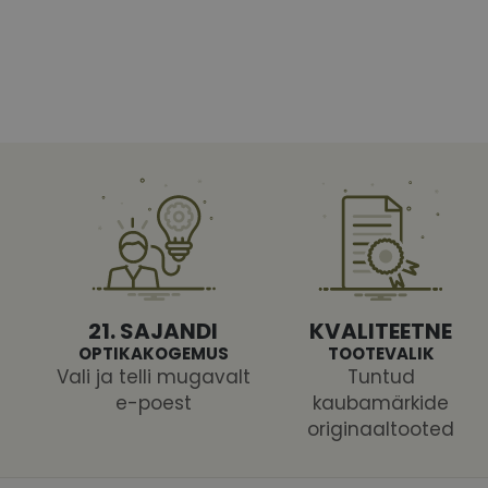
Vajalikud küpsised 
ja juurdepääsu saidi 
Nimi
shipping_country
CookieScriptConse
csrftoken
21. SAJANDI
KVALITEETNE
OPTIKAKOGEMUS
TOOTEVALIK
Vali ja telli mugavalt
Tuntud
e-poest
kaubamärkide
originaaltooted
Pakk
Nimi
Nimi
Dom
_ga
_gcl_au
Goog