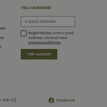
mi kohta, mida
tavale
ha.
te kasutajate
TELLI UUDISKIRI
kult genereeritud
seda kasutatakse
 selle kohta,
kampaaniate andmete
mi kohta, mida
Palun sisesta e-posti aadress
ha.
itamiseks.
et teha kindlaks,
sed
Registreerides oma e-posti
posti aadressi
ika
 näiteks reaalajas
aadressi, nõustud meie
privaatsupoliitikaga
a
Telli uudiskiri
E-R 9-17)
facebook