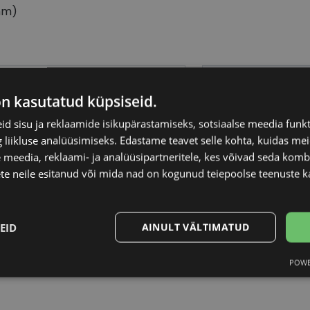
mm)
OM FORD
Raami materjal
on kasutatud küpsiseid.
2-14
Raami kuju
d sisu ja reklaamide isikupärastamiseks, sotsiaalse meedia funk
liikluse analüüsimiseks. Edastame teavet selle kohta, kuidas meie
 meedia, reklaami- ja analüüsipartneritele, kes võivad seda kom
L
Kliendirühm
te neile esitanud või mida nad on kogunud teiepoolse teenuste k
uthenium
Klaasi laius (mm)
EID
AINULT VÄLTIMATUD
Ninavahe laius (mm
POWE
Statistika
Turustamine