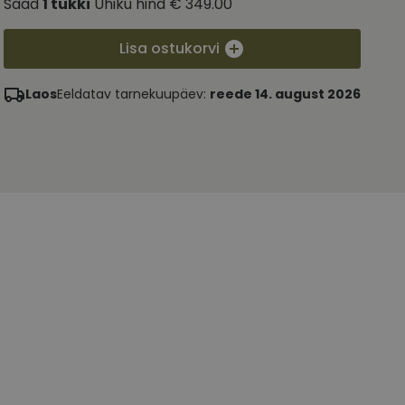
Saad
1
tükki
Ühiku hind
€ 349.00
Lisa ostukorvi
Laos
Eeldatav tarnekuupäev:
reede 14. august 2026