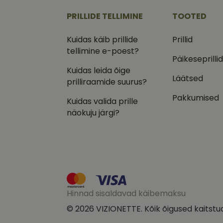
.vizi
PRILLIDE TELLIMINE
TOOTED
IDE
Goog
.doub
Kuidas käib prillide
Prillid
tellimine e-poest?
_ga_VQ82NFQ41G
test_cookie
Goog
Päikeseprilli
.doub
Kuidas leida õige
__kla_id
Läätsed
_fbp
Meta
prilliraamide suurus?
Inc.
.vizi
Pakkumised
Kuidas valida prille
näokuju järgi?
Hinnad sisaldavad käibemaksu
© 2026 VIZIONETTE. Kõik õigused kaitstu