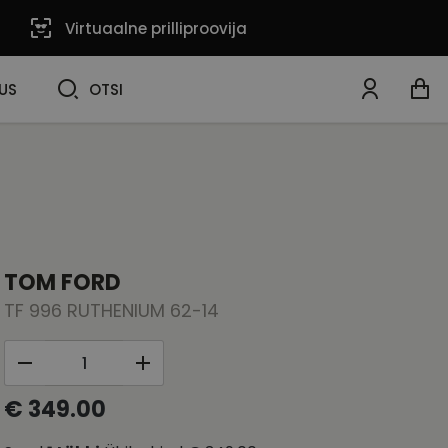
Virtuaalne prilliproovija
OTSI
US
OTSI
TOM FORD
TF 996 RUTHENIUM 62-14
€ 349.00