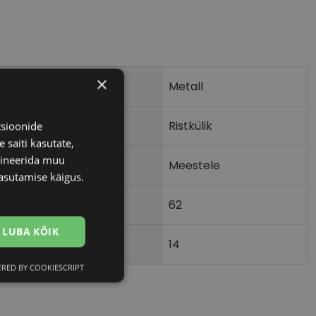
×
Metall
Ristkülik
tsioonide
 saiti kasutate,
bineerida muu
Meestele
asutamise käigus.
62
LUBA KÕIK
14
)
RED BY COOKIESCRIPT
Eelistused