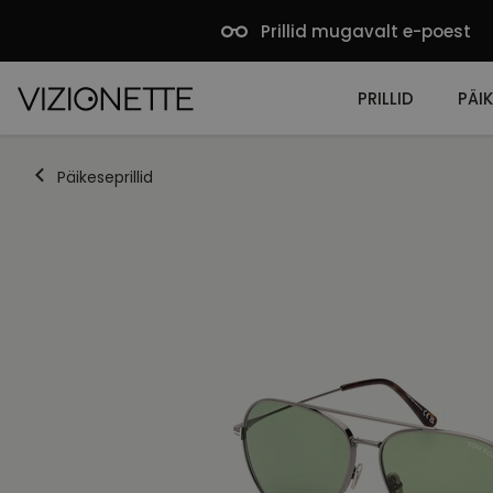
Prillid mugavalt e-poest
PRILLID
PÄIK
Päikeseprillid