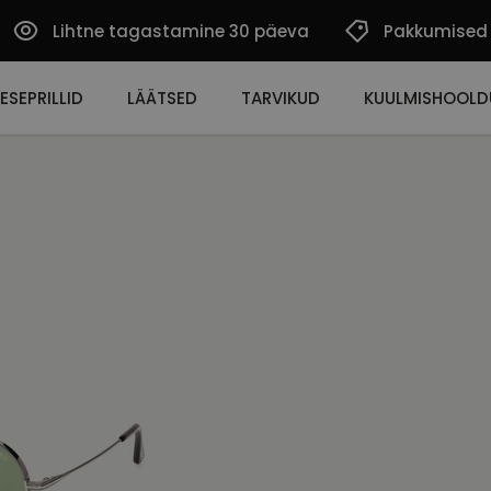
Lihtne tagastamine 30 päeva
Pakkumised
ESEPRILLID
LÄÄTSED
TARVIKUD
KUULMISHOOLD