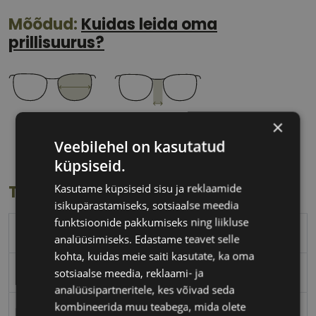
Mõõdud:
Kuidas leida oma
prillisuurus?
×
54 mm
19 mm
Klaasi laius
Ninavahe laius
Veebilehel on kasutatud
(mm)
(mm)
küpsiseid.
Kasutame küpsiseid sisu ja reklaamide
Toote info
isikupärastamiseks, sotsiaalse meedia
funktsioonide pakkumiseks ning liikluse
FURLA
analüüsimiseks. Edastame teavet selle
kohta, kuidas meie saiti kasutate, ka oma
54-19
sotsiaalse meedia, reklaami- ja
analüüsipartneritele, kes võivad seda
kombineerida muu teabega, mida olete
L