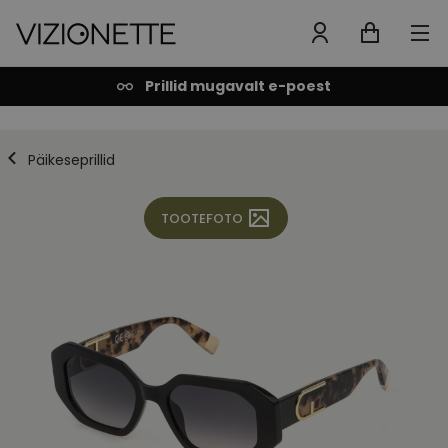
Prillid mugavalt e-poest
Päikeseprillid
TOOTEFOTO