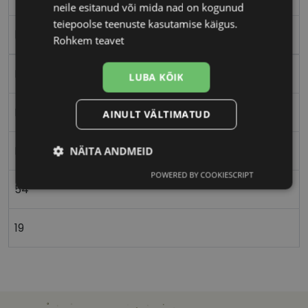
neile esitanud või mida nad on kogunud
teiepoolse teenuste kasutamise käigus.
black hava
Rohkem teavet
Plast
LUBA KÕIK
Ristkülik
AINULT VÄLTIMATUD
Naistele
NÄITA ANDMEID
POWERED BY COOKIESCRIPT
Vajalik
Statistika
Turustamine
54
19
Eelistused