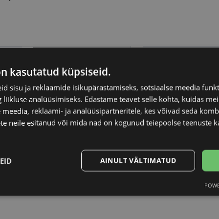
FURLA
Raami materjal
on kasutatud küpsiseid.
54-15
Raami kuju
d sisu ja reklaamide isikupärastamiseks, sotsiaalse meedia funk
liikluse analüüsimiseks. Edastame teavet selle kohta, kuidas meie
 meedia, reklaami- ja analüüsipartneritele, kes võivad seda kom
S
Kliendirühm
te neile esitanud või mida nad on kogunud teiepoolse teenuste k
burg
Prilliläätse laius (m
EID
AINULT VÄLTIMATUD
Ninavahe laius (mm
POWE
Statistika
Turustamine