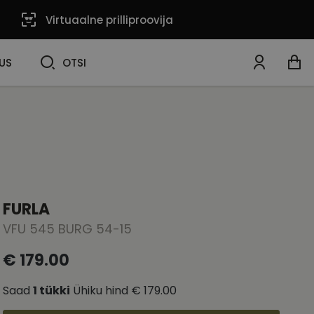
Virtuaalne prilliproovija
OTSI
US
OTSI
FURLA
VFU 545 BURG 54-15
€ 179.00
Saad
1
tükki
Ühiku hind
€ 179.00