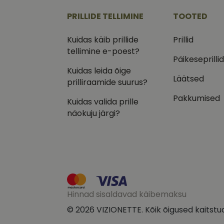
.vizi
PRILLIDE TELLIMINE
TOOTED
IDE
Goog
.doub
Kuidas käib prillide
Prillid
tellimine e-poest?
_ga_VQ82NFQ41G
test_cookie
Goog
Päikeseprilli
.doub
Kuidas leida õige
__kla_id
Läätsed
_fbp
Meta
prilliraamide suurus?
Inc.
.vizi
Pakkumised
Kuidas valida prille
näokuju järgi?
Hinnad sisaldavad käibemaksu
© 2026 VIZIONETTE. Kõik õigused kaitstu