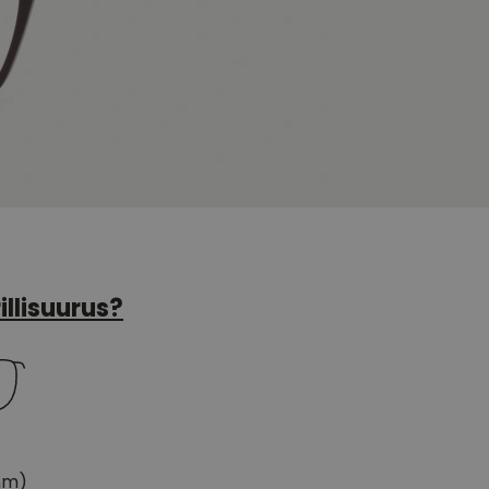
illisuurus?
mm)