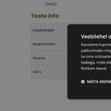
(mm)
Toote info
Kaubamärk
Veebilehel 
Raami mõõt
Kasutame küpsisei
pakkumiseks ning 
ka oma sotsiaalse
Suurus
teabega, mida ole
Rohkem teavet
Värv
NÄITA ANDM
Vajalik