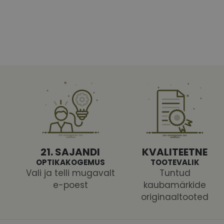
Vajalikud küpsised 
ja juurdepääsu saidi 
Nimi
shipping_country
CookieScriptConse
csrftoken
21. SAJANDI
KVALITEETNE
OPTIKAKOGEMUS
TOOTEVALIK
Vali ja telli mugavalt
Tuntud
e-poest
kaubamärkide
originaaltooted
Pakk
Nimi
Nimi
Dom
_ga
_gcl_au
Goog