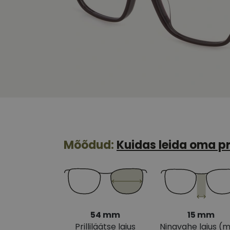
Mõõdud:
Kuidas leida oma pr
54 mm
15 mm
Prilliläätse laius
Ninavahe laius (