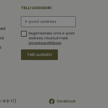
mi kohta, mida
tavale
ha.
te kasutajate
TELLI UUDISKIRI
kult genereeritud
seda kasutatakse
 selle kohta,
kampaaniate andmete
mi kohta, mida
Palun sisesta e-posti aadress
ha.
itamiseks.
et teha kindlaks,
sed
Registreerides oma e-posti
posti aadressi
ika
 näiteks reaalajas
aadressi, nõustud meie
privaatsupoliitikaga
a
Telli uudiskiri
E-R 9-17)
facebook