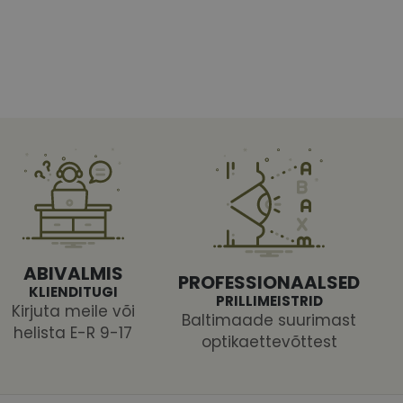
htedel navigeerimine
tajate küpsiste
 selleks, et Cookie-
latvormiga. See on
ABIVALMIS
PROFESSIONAALSED
arünnakute eest
KLIENDITUGI
PRILLIMEISTRID
Kirjuta meile või
Baltimaade suurimast
helista E-R 9-17
optikaettevõttest
 selle kohta,
ga - see on