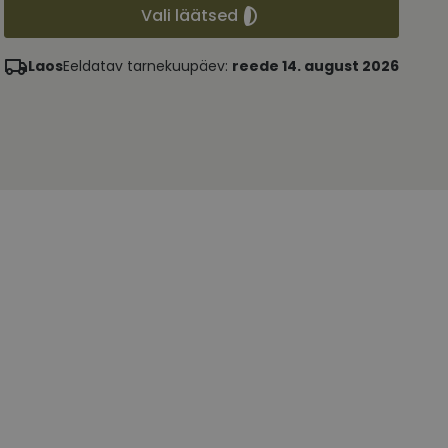
Vali läätsed
Laos
Eeldatav tarnekuupäev:
reede 14. august 2026