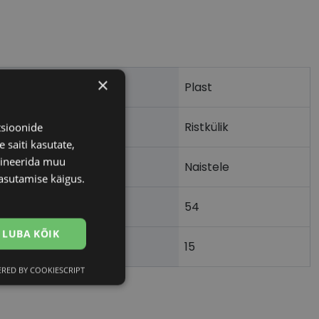
×
Plast
Ristkülik
tsioonide
 saiti kasutate,
bineerida muu
Naistele
asutamise käigus.
54
m)
LUBA KÕIK
15
)
RED BY COOKIESCRIPT
Eelistused