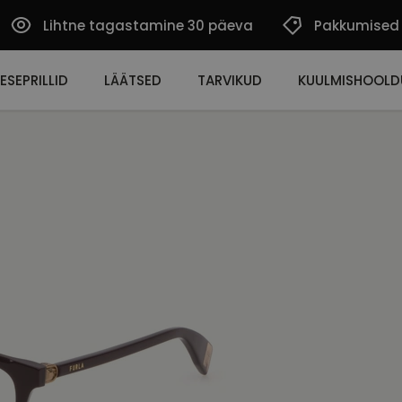
Lihtne tagastamine 30 päeva
Pakkumised
ESEPRILLID
LÄÄTSED
TARVIKUD
KUULMISHOOLD