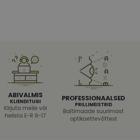
htedel navigeerimine
tajate küpsiste
 selleks, et Cookie-
latvormiga. See on
ABIVALMIS
PROFESSIONAALSED
arünnakute eest
KLIENDITUGI
PRILLIMEISTRID
Kirjuta meile või
Baltimaade suurimast
helista E-R 9-17
optikaettevõttest
 selle kohta,
ga - see on