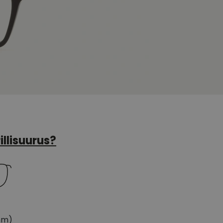
illisuurus?
mm)