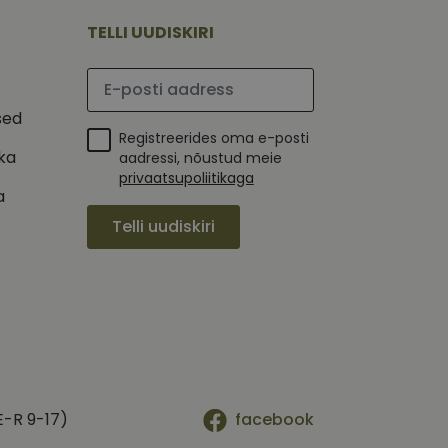
mi kohta, mida
tavale
ha.
te kasutajate
TELLI UUDISKIRI
kult genereeritud
seda kasutatakse
 selle kohta,
kampaaniate andmete
mi kohta, mida
Palun sisesta e-posti aadress
ha.
itamiseks.
et teha kindlaks,
sed
Registreerides oma e-posti
posti aadressi
ika
 näiteks reaalajas
aadressi, nõustud meie
privaatsupoliitikaga
a
Telli uudiskiri
E-R 9-17)
facebook