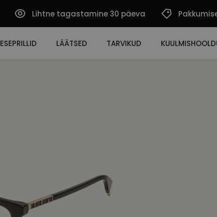
Lihtne tagastamine 30 päeva
Pakkumis
ESEPRILLID
LÄÄTSED
TARVIKUD
KUULMISHOOLD