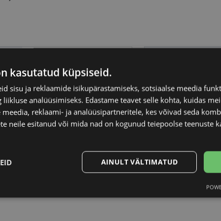
FURLA
Raami materjal
on kasutatud küpsiseid.
53-16
Raami kuju
d sisu ja reklaamide isikupärastamiseks, sotsiaalse meedia funk
liikluse analüüsimiseks. Edastame teavet selle kohta, kuidas meie
 meedia, reklaami- ja analüüsipartneritele, kes võivad seda kom
S
Kliendirühm
te neile esitanud või mida nad on kogunud teiepoolse teenuste k
black
Prilliläätse laius (m
EID
AINULT VÄLTIMATUD
Ninavahe laius (mm
POWE
Statistika
Turustamine