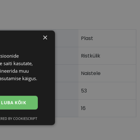
×
Plast
Ristkülik
tsioonide
 saiti kasutate,
bineerida muu
Naistele
asutamise käigus.
53
m)
LUBA KÕIK
16
)
RED BY COOKIESCRIPT
Eelistused