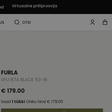
Virtuaalne prilliproovija
ed
OTSI
US
OTSI
FURLA
VFU 874 BLACK 53-16
€ 179.00
Saad
1
tükki
Ühiku hind
€ 179.00