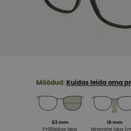
Mõõdud:
Kuidas leida oma pr
53 mm
16 mm
Prilliläätse laius
Ninavahe laius (