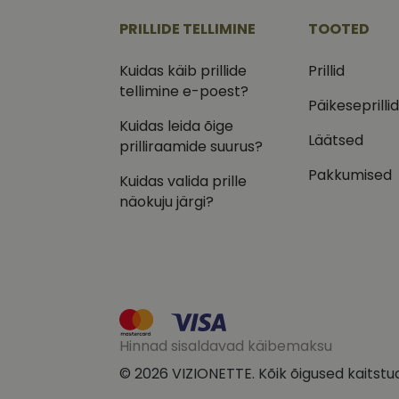
.vizi
PRILLIDE TELLIMINE
TOOTED
IDE
Goog
.doub
Kuidas käib prillide
Prillid
tellimine e-poest?
_ga_VQ82NFQ41G
test_cookie
Goog
Päikeseprilli
.doub
Kuidas leida õige
__kla_id
Läätsed
_fbp
Meta
prilliraamide suurus?
Inc.
.vizi
Pakkumised
Kuidas valida prille
näokuju järgi?
Hinnad sisaldavad käibemaksu
© 2026 VIZIONETTE. Kõik õigused kaitstu