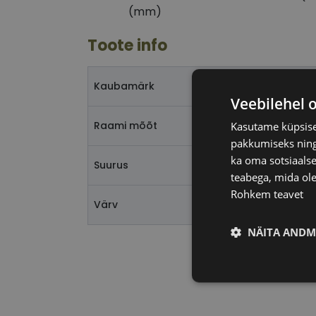
(mm)
Toote info
Kaubamärk
Veebilehel 
Raami mõõt
Kasutame küpsisei
pakkumiseks ning 
ka oma sotsiaalse
Suurus
teabega, mida ole
Rohkem teavet
Värv
NÄITA ANDM
Vajalik