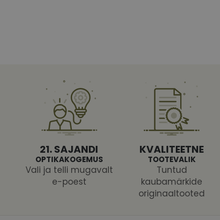
Vajalikud küpsised 
ja juurdepääsu saidi 
Nimi
shipping_country
CookieScriptConse
csrftoken
21. SAJANDI
KVALITEETNE
OPTIKAKOGEMUS
TOOTEVALIK
Vali ja telli mugavalt
Tuntud
e-poest
kaubamärkide
originaaltooted
Pakk
Nimi
Nimi
Dom
_ga
_gcl_au
Goog