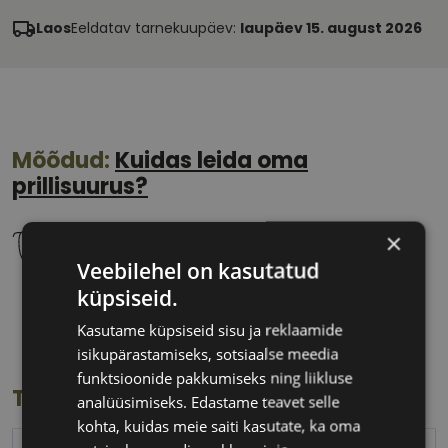
Laos
Eeldatav tarnekuupäev:
laupäev 15. august 2026
Mõõdud:
Kuidas leida oma
prillisuurus?
×
Veebilehel on kasutatud
küpsiseid.
55 mm
16 mm
Klaasi laius
Ninavahe laius
Kasutame küpsiseid sisu ja reklaamide
(mm)
(mm)
isikupärastamiseks, sotsiaalse meedia
funktsioonide pakkumiseks ning liikluse
Toote info
analüüsimiseks. Edastame teavet selle
kohta, kuidas meie saiti kasutate, ka oma