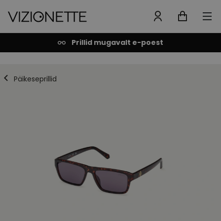
Prillid mugavalt e-poest
Päikeseprillid