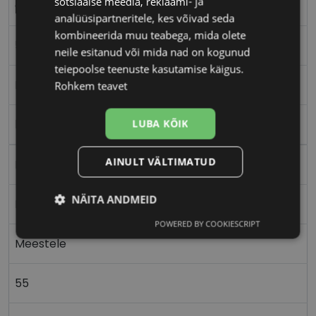
sotsiaalse meedia, reklaami- ja
GUESS
analüüsipartneritele, kes võivad seda
kombineerida muu teabega, mida olete
55-16
neile esitanud või mida nad on kogunud
teiepoolse teenuste kasutamise käigus.
M
Rohkem teavet
havana
LUBA KÕIK
AINULT VÄLTIMATUD
Plast
NÄITA ANDMEID
Nurgeline
POWERED BY COOKIESCRIPT
Vajalik
Statistika
Turustamine
Meestele
55
Eelistused