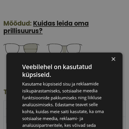
Mõõdud:
Kuidas leida oma
prillisuurus?
×
51 mm
23 mm
Veebilehel on kasutatud
Klaasi laius
Ninavahe laius
küpsiseid.
(mm)
(mm)
Kasutame küpsiseid sisu ja reklaamide
isikupärastamiseks, sotsiaalse meedia
Toote info
funktsioonide pakkumiseks ning liikluse
analüüsimiseks. Edastame teavet selle
GUESS
kohta, kuidas meie saiti kasutate, ka oma
sotsiaalse meedia, reklaami- ja
51-23
analüüsipartneritele, kes võivad seda