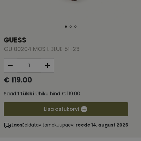
GUESS
GU 00204 MOS L.BLUE 51-23
€ 119.00
Saad
1
tükki
Ühiku hind
€ 119.00
Lisa ostukorvi
Laos
Eeldatav tarnekuupäev:
reede 14. august 2026