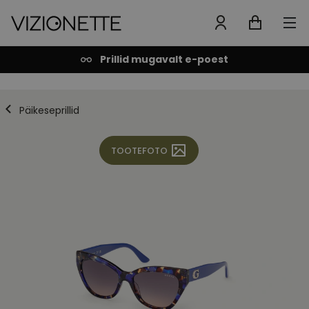
Prillid mugavalt e-poest
Päikeseprillid
TOOTEFOTO