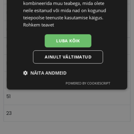
kombineerida muu teabega, mida olete
neile esitanud või mida nad on kogunud
L
teiepoolse teenuste kasutamise käigus.
Rohkem teavet
mos l.blue
LUBA KÕIK
Plast
AINULT VÄLTIMATUD
Ristkülik
NÄITA ANDMEID
Naistele
POWERED BY COOKIESCRIPT
Vajalik
Statistika
Turustamine
51
Eelistused
23