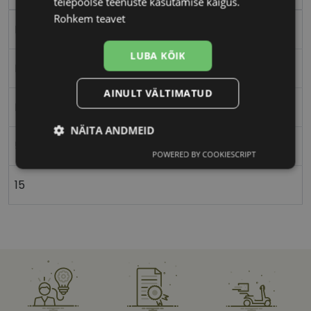
teiepoolse teenuste kasutamise käigus.
Rohkem teavet
Plast
LUBA KÕIK
Ristkülik
AINULT VÄLTIMATUD
Naistele
NÄITA ANDMEID
55
POWERED BY COOKIESCRIPT
Vajalik
Statistika
Turustamine
15
Eelistused