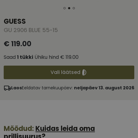
GUESS
GU 2906 BLUE 55-15
€ 119.00
Saad
1
tükki
Ühiku hind
€ 119.00
Vali läätsed
Laos
Eeldatav tarnekuupäev:
neljapäev 13. august 2026
Mõõdud:
Kuidas leida oma
prillisuurus?