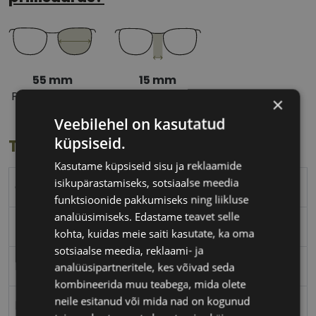
55 mm
15 mm
Prilliläätse laius
Ninavahe laius
×
(mm)
(mm)
Veebilehel on kasutatud
küpsiseid.
Toote info
Kasutame küpsiseid sisu ja reklaamide
isikupärastamiseks, sotsiaalse meedia
GUESS
funktsioonide pakkumiseks ning liikluse
analüüsimiseks. Edastame teavet selle
55-15
kohta, kuidas meie saiti kasutate, ka oma
sotsiaalse meedia, reklaami- ja
M
analüüsipartneritele, kes võivad seda
kombineerida muu teabega, mida olete
neile esitanud või mida nad on kogunud
blue