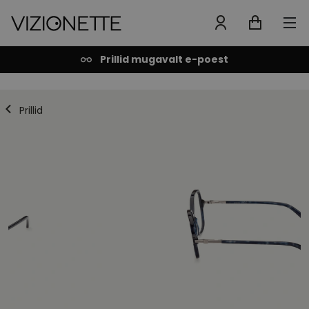
Prillid mugavalt e-poest
Prillid