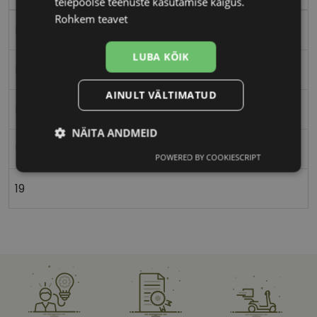
teiepoolse teenuste kasutamise käigus.
Rohkem teavet
Plast
LUBA KÕIK
Ristkülik
AINULT VÄLTIMATUD
Naistele
NÄITA ANDMEID
50
POWERED BY COOKIESCRIPT
Vajalik
Statistika
Turustamine
19
Eelistused