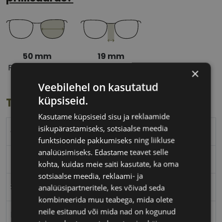
50 mm
19 mm
Prilliläätse laius
Ninavahe laius
×
(mm)
(mm)
Veebilehel on kasutatud
küpsiseid.
Toote info
Kasutame küpsiseid sisu ja reklaamide
isikupärastamiseks, sotsiaalse meedia
GUESS
funktsioonide pakkumiseks ning liikluse
analüüsimiseks. Edastame teavet selle
50-19
kohta, kuidas meie saiti kasutate, ka oma
sotsiaalse meedia, reklaami- ja
S
analüüsipartneritele, kes võivad seda
kombineerida muu teabega, mida olete
neile esitanud või mida nad on kogunud
black