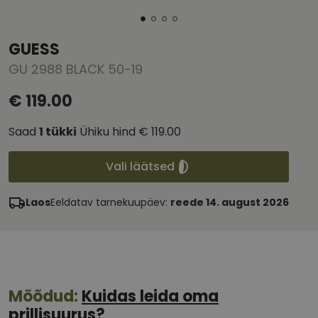
GUESS
GU 2988 BLACK 50-19
€ 119.00
Saad
1
tükki
Ühiku hind
€ 119.00
Vali läätsed
Laos
Eeldatav tarnekuupäev:
reede 14. august 2026
Mõõdud:
Kuidas leida oma
prillisuurus?