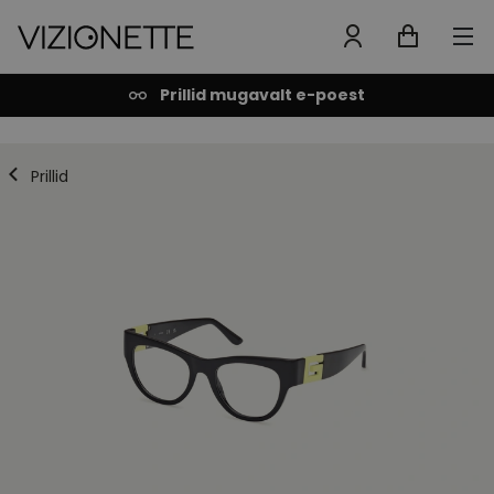
Prillid mugavalt e-poest
Prillid