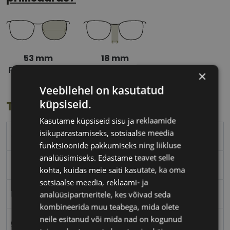
53 mm
18 mm
Prilliläätse laius
Ninavahe laius
×
(mm)
(mm)
Veebilehel on kasutatud
küpsiseid.
Toote info
Kasutame küpsiseid sisu ja reklaamide
isikupärastamiseks, sotsiaalse meedia
GUESS
funktsioonide pakkumiseks ning liikluse
analüüsimiseks. Edastame teavet selle
53-18
kohta, kuidas meie saiti kasutate, ka oma
sotsiaalse meedia, reklaami- ja
M
analüüsipartneritele, kes võivad seda
kombineerida muu teabega, mida olete
neile esitanud või mida nad on kogunud
gun/bk