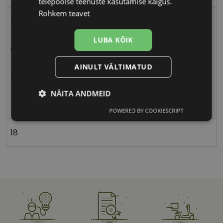
teiepoolse teenuste kasutamise käigus.
Rohkem teavet
Metall
LUBA KÕIK
Ovaalne/ümar
AINULT VÄLTIMATUD
Naistele
NÄITA ANDMEID
53
POWERED BY COOKIESCRIPT
Vajalik
Statistika
Turustamine
18
Eelistused