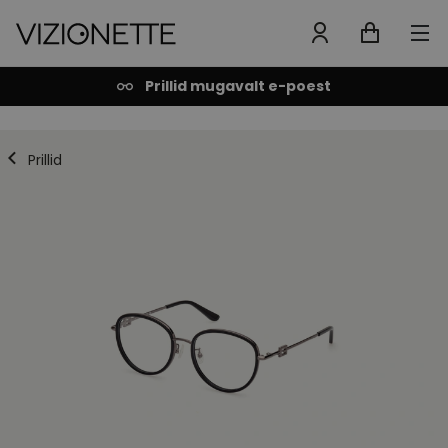
Prillid mugavalt e-poest
Prillid