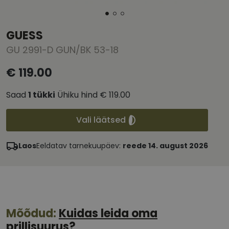
GUESS
GU 2991-D GUN/BK 53-18
€ 119.00
Saad
1
tükki
Ühiku hind
€ 119.00
Vali läätsed
Laos
Eeldatav tarnekuupäev:
reede 14. august 2026
Mõõdud:
Kuidas leida oma
prillisuurus?