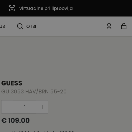
Virtuaalne prilliproovija
OTSI
US
OTSI
GUESS
GU 3053 HAV/BRN 55-20
€ 109.00