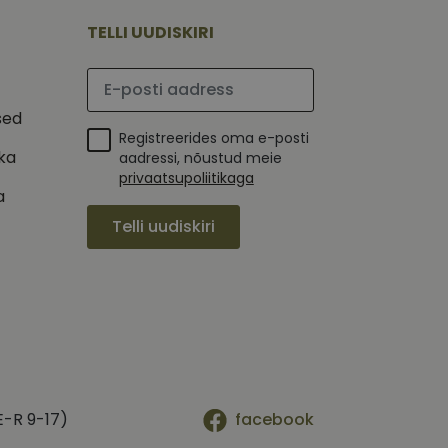
mi kohta, mida
tavale
ha.
te kasutajate
TELLI UUDISKIRI
kult genereeritud
seda kasutatakse
 selle kohta,
kampaaniate andmete
mi kohta, mida
Palun sisesta e-posti aadress
ha.
itamiseks.
et teha kindlaks,
sed
Registreerides oma e-posti
posti aadressi
ika
 näiteks reaalajas
aadressi, nõustud meie
privaatsupoliitikaga
a
Telli uudiskiri
E-R 9-17)
facebook