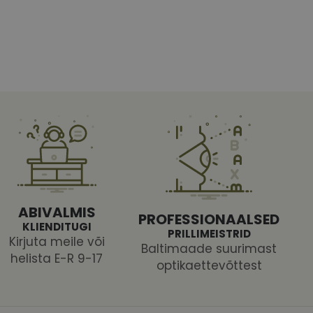
htedel navigeerimine
tajate küpsiste
 selleks, et Cookie-
latvormiga. See on
ABIVALMIS
PROFESSIONAALSED
arünnakute eest
KLIENDITUGI
PRILLIMEISTRID
Kirjuta meile või
Baltimaade suurimast
helista E-R 9-17
optikaettevõttest
 selle kohta,
ga - see on