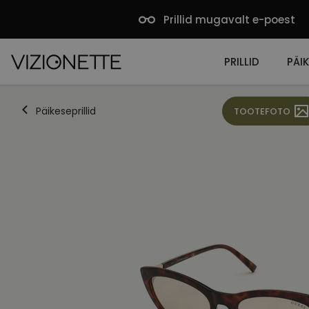
Prillid mugavalt e-poest
PRILLID
PÄIK
Päikeseprillid
TOOTEFOTO