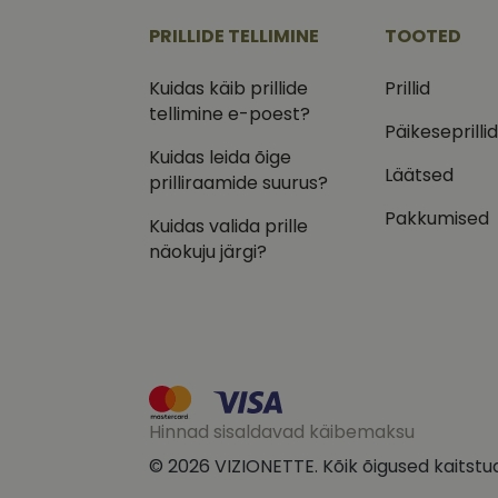
.vizi
PRILLIDE TELLIMINE
TOOTED
IDE
Goog
.doub
Kuidas käib prillide
Prillid
tellimine e-poest?
_ga_VQ82NFQ41G
test_cookie
Goog
Päikeseprilli
.doub
Kuidas leida õige
__kla_id
Läätsed
_fbp
Meta
prilliraamide suurus?
Inc.
.vizi
Pakkumised
Kuidas valida prille
näokuju järgi?
Hinnad sisaldavad käibemaksu
© 2026 VIZIONETTE. Kõik õigused kaitstu