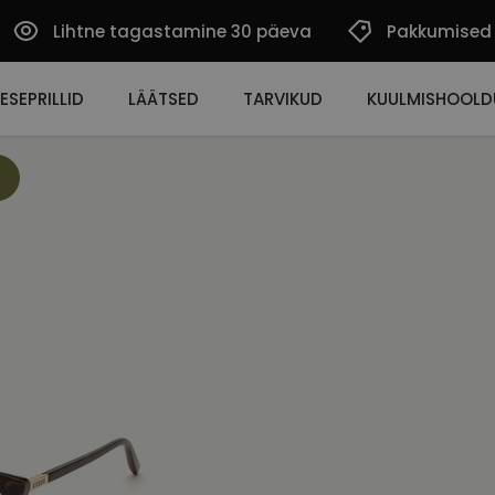
Lihtne tagastamine 30 päeva
Pakkumised
ESEPRILLID
LÄÄTSED
TARVIKUD
KUULMISHOOLD