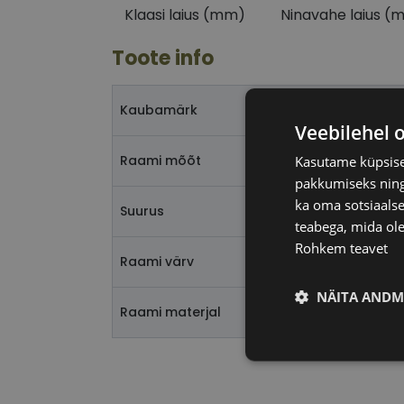
Klaasi laius (mm)
Ninavahe laius (
Toote info
Kaubamärk
Veebilehel 
Raami mõõt
Kasutame küpsisei
pakkumiseks ning 
ka oma sotsiaalse
Suurus
teabega, mida ole
Rohkem teavet
Raami värv
NÄITA ANDM
Raami materjal
Vajalik