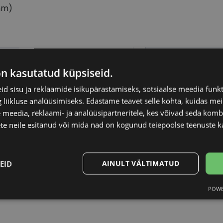
mm)
GUESS
Raami kuju
on kasutatud küpsiseid.
55-20
Kliendirühm
d sisu ja reklaamide isikupärastamiseks, sotsiaalse meedia funk
liikluse analüüsimiseks. Edastame teavet selle kohta, kuidas meie
 meedia, reklaami- ja analüüsipartneritele, kes võivad seda kom
L
Klaasi laius (mm)
te neile esitanud või mida nad on kogunud teiepoolse teenuste k
hav/brn
Ninavahe laius (mm
EID
AINULT VÄLTIMATUD
Plast
Klaasi pinnakate
POWE
Statistika
Turustamine