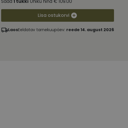
Saad
1
tükki
Ühiku hind
€ 109.00
Lisa ostukorvi
Laos
Eeldatav tarnekuupäev:
reede 14. august 2026