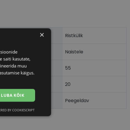
×
Ristkülik
Naistele
tsioonide
 saiti kasutate,
bineerida muu
55
asutamise käigus.
20
)
LUBA KÕIK
Peegeldav
RED BY COOKIESCRIPT
Eelistused