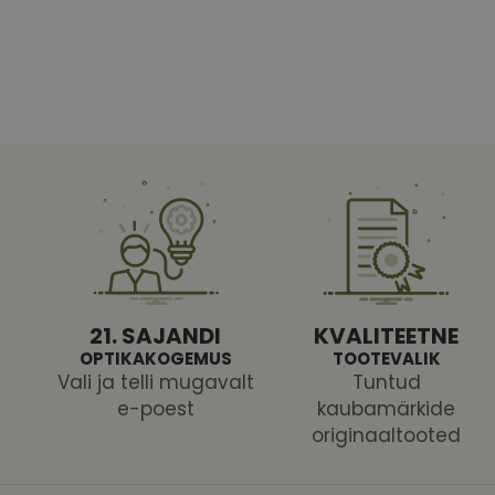
Vajalikud küpsised 
ja juurdepääsu saidi 
Nimi
shipping_country
CookieScriptConse
csrftoken
21. SAJANDI
KVALITEETNE
OPTIKAKOGEMUS
TOOTEVALIK
Vali ja telli mugavalt
Tuntud
e-poest
kaubamärkide
originaaltooted
Pakk
Nimi
Nimi
Dom
_ga
_gcl_au
Goog