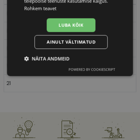
teiepoolse teenuste kasutamise käigus.
Rohkem teavet
Plast
LUBA KÕIK
Ristkülik
AINULT VÄLTIMATUD
Naistele
NÄITA ANDMEID
53
POWERED BY COOKIESCRIPT
Vajalik
Statistika
Turustamine
21
Eelistused