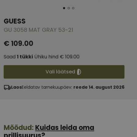
GUESS
GU 3058 MAT GRAY 53-21
€ 109.00
Saad
1
tükki
Ühiku hind
€ 109.00
Vali läätsed
Laos
Eeldatav tarnekuupäev:
reede 14. august 2026
Mõõdud:
Kuidas leida oma
prillisuurus?