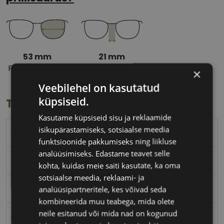
53 mm
21 mm
Prilliläätse laius
Ninavahe laius
×
(mm)
(mm)
Veebilehel on kasutatud
küpsiseid.
Toote info
Kasutame küpsiseid sisu ja reklaamide
isikupärastamiseks, sotsiaalse meedia
GUESS
funktsioonide pakkumiseks ning liikluse
analüüsimiseks. Edastame teavet selle
53-21
kohta, kuidas meie saiti kasutate, ka oma
sotsiaalse meedia, reklaami- ja
L
analüüsipartneritele, kes võivad seda
kombineerida muu teabega, mida olete
neile esitanud või mida nad on kogunud
mat gray