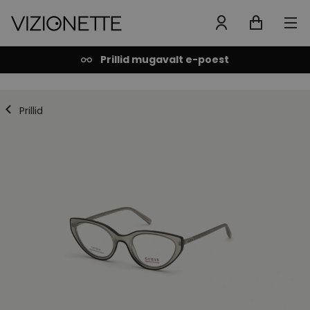
Prillid mugavalt e-poest
Prillid